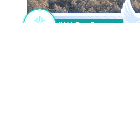
(UA) Бон Буассон