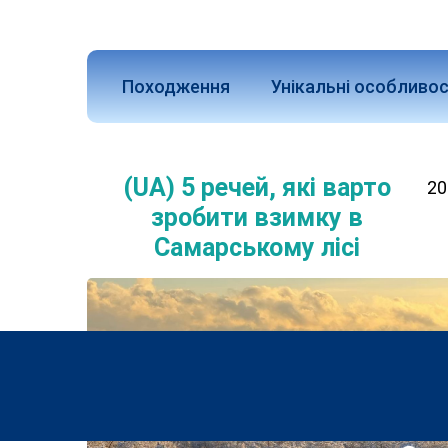
Походження
Унікальні особливос
(UA) 5 речей, які варто
20
зробити взимку в
Самарському лісі