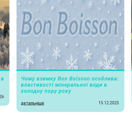
 в
Чому взимку Bon Boisson особлива:
властивості мінеральної води в
холодну пору року
26
15.12.2025
детальніше