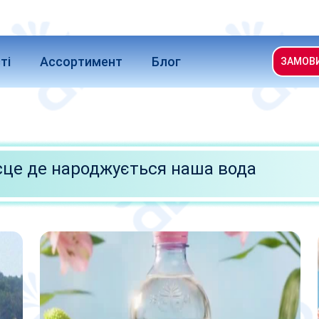
ті
Ассортимент
Блог
ЗАМОВ
сце де народжується наша вода