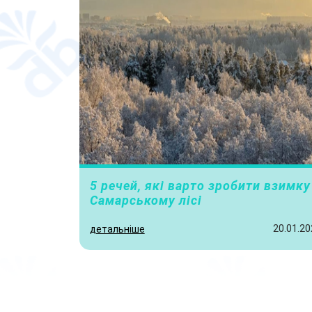
5 речей, які варто зробити взимку
Самарському лісі
20.01.20
детальніше