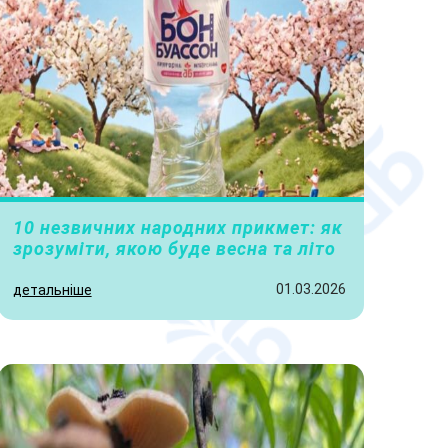
10 незвичних народних прикмет: як
зрозуміти, якою буде весна та літо
01.03.2026
детальніше