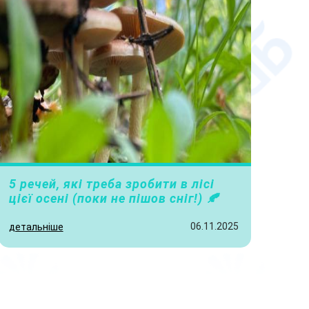
5 речей, які треба зробити в лісі
цієї осені (поки не пішов сніг!) 🍂
06.11.2025
детальніше