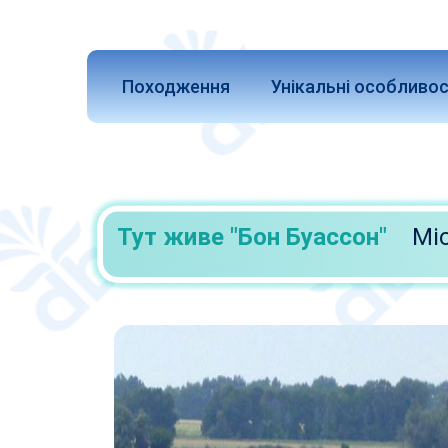
Походження
Унікальні особливос
Тут живе "Бон Буассон"
Мі