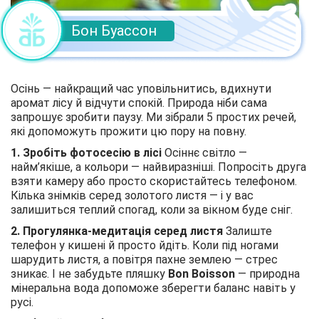
Бон Буассон
Осінь — найкращий час уповільнитись, вдихнути
аромат лісу й відчути спокій. Природа ніби сама
запрошує зробити паузу. Ми зібрали 5 простих речей,
які допоможуть прожити цю пору на повну.
1. Зробіть фотосесію в лісі
Осіннє світло —
найм’якіше, а кольори — найвиразніші. Попросіть друга
взяти камеру або просто скористайтесь телефоном.
Кілька знімків серед золотого листя — і у вас
залишиться теплий спогад, коли за вікном буде сніг.
2. Прогулянка-медитація серед листя
Залиште
телефон у кишені й просто йдіть. Коли під ногами
шарудить листя, а повітря пахне землею — стрес
зникає. І не забудьте пляшку
Bon Boisson
— природна
мінеральна вода допоможе зберегти баланс навіть у
русі.