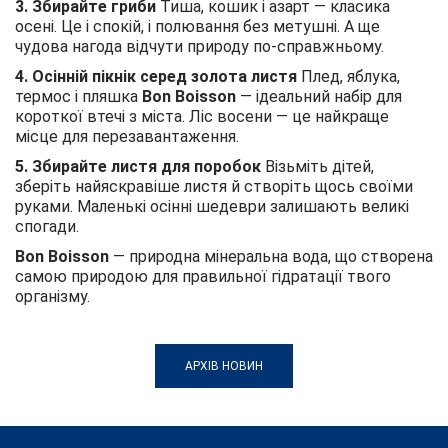
3. Збирайте гриби
Тиша, кошик і азарт — класика
осені. Це і спокій, і полювання без метушні. А ще
чудова нагода відчути природу по-справжньому.
4. Осінній пікнік серед золота листя
Плед, яблука,
термос і пляшка
Bon Boisson
— ідеальний набір для
короткої втечі з міста. Ліс восени — це найкраще
місце для перезавантаження.
5. Збирайте листя для поробок
Візьміть дітей,
зберіть найяскравіше листя й створіть щось своїми
руками. Маленькі осінні шедеври залишають великі
спогади.
Bon Boisson
— природна мінеральна вода, що створена
самою природою для правильної гідратації твого
організму.
АРХІВ НОВИН