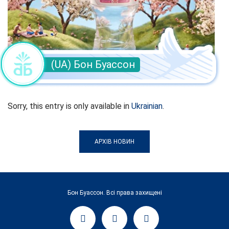
(UA) Бон Буассон
Sorry, this entry is only available in
Ukrainian
.
АРХІВ НОВИН
Бон Буассон. Всі права захищені