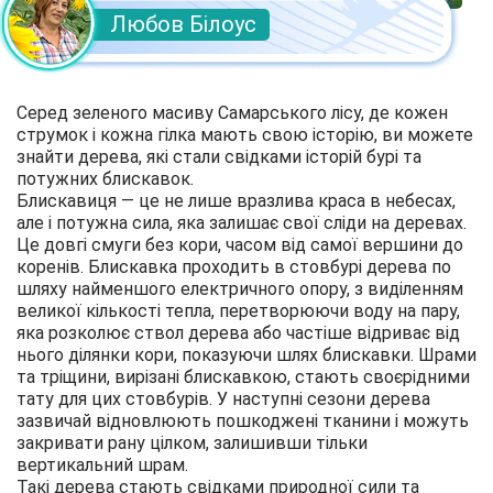
Любов Білоус
Серед зеленого масиву Самарського лісу, де кожен
струмок і кожна гілка мають свою історію, ви можете
знайти дерева, які стали свідками історій бурі та
потужних блискавок.
Блискавиця — це не лише вразлива краса в небесах,
але і потужна сила, яка залишає свої сліди на деревах.
Це довгі смуги без кори, часом від самої вершини до
коренів. Блискавка проходить в стовбурі дерева по
шляху найменшого електричного опору, з виділенням
великої кількості тепла, перетворюючи воду на пару,
яка розколює ствол дерева або частіше відриває від
нього ділянки кори, показуючи шлях блискавки. Шрами
та тріщини, вирізані блискавкою, стають своєрідними
тату для цих стовбурів. У наступні сезони дерева
зазвичай відновлюють пошкоджені тканини і можуть
закривати рану цілком, залишивши тільки
вертикальний шрам.
Такі дерева стають свідками природної сили та