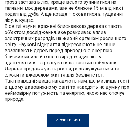
гроза застала в лісі, краще всього зупинитися на
галявині між деревами, але не ближче 15 м від них і
подалі від дуба. А ще краще – сховатися в гущавині
лісу, в кущах.
В світлі науки, вражені блискавкою дерева стають
об’єктом дослідження, яке розкриває вплив
електричних розрядів на живий організм рослинного
світу. Наукові відкриття підкреслюють не лише
вразливість дерев перед природною енергією
блискавки, але й їхню природну здатність
адаптуватися та реагувати на такі випробування.
Дерева продовжують рости, розгалужуватися та
служити джерелом життя для безлічі істот.
Такі природні явища нагадують нам, що ми лише гості
в цьому дивовижному світі та наводять на думку про
неймовірну потужність та енергію, якою нас оточує
природа.
АРХІВ НОВИН