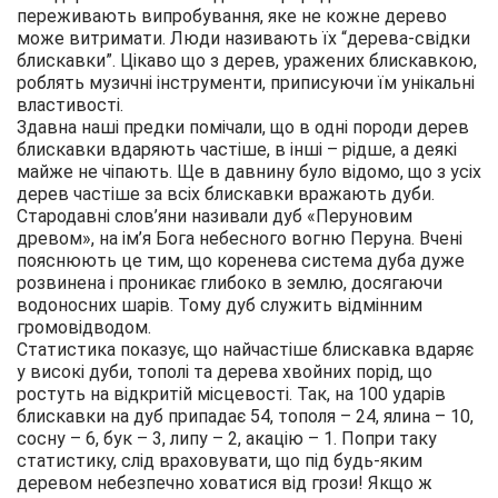
переживають випробування, яке не кожне дерево
може витримати. Люди називають їх “дерева-свідки
блискавки”. Цікаво що з дерев, уражених блискавкою,
роблять музичні інструменти, приписуючи їм унікальні
властивості.
Здавна наші предки помічали, що в одні породи дерев
блискавки вдаряють частіше, в інші – рідше, а деякі
майже не чіпають. Ще в давнину було відомо, що з усіх
дерев частіше за всіх блискавки вражають дуби.
Стародавні слов’яни називали дуб «Перуновим
древом», на ім’я Бога небесного вогню Перуна. Вчені
пояснюють це тим, що коренева система дуба дуже
розвинена і проникає глибоко в землю, досягаючи
водоносних шарів. Тому дуб служить відмінним
громовідводом.
Статистика показує, що найчастіше блискавка вдаряє
у високі дуби, тополі та дерева хвойних порід, що
ростуть на відкритій місцевості. Так, на 100 ударів
блискавки на дуб припадає 54, тополя – 24, ялина – 10,
сосну – 6, бук – 3, липу – 2, акацію – 1. Попри таку
статистику, слід враховувати, що під будь-яким
деревом небезпечно ховатися від грози! Якщо ж