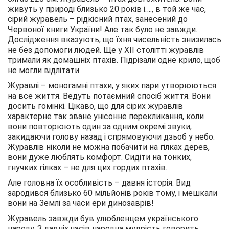
живуть у природі близько 20 років і…., в той же час,
сірий журавель – рідкісний птах, занесений до
Червоної книги України! Але так було не завжди.
Дослідження вказують, що їхня чисельність знизилась
не без допомоги людей. Ще у XII столітті журавлів
тримали як домашніх птахів. Підрізали одне крило, щоб
не могли відлітати.
Журавлі – моногамні птахи, у яких пари утворюються
на все життя. Ведуть потаємний спосіб життя. Вони
досить гомінкі. Цікаво, що для сірих журавлів
характерне так зване унісонне перекликання, коли
вони повторюють один за одним окремі звуки,
закидаючи голову назад і спрямовуючи дзьоб у небо.
Журавлів ніколи не можна побачити на гілках дерев,
вони дуже люблять комфорт. Сидіти на тонких,
гнучких гілках – не для цих гордих птахів.
Але головна їх особливість – давня історія. Вид
зародився близько 60 мільйонів років тому, і мешкали
вони на Землі за часи ери динозаврів!
Журавель завжди був улюбленцем українського
народу. З давніх часів народна мудрість говорить