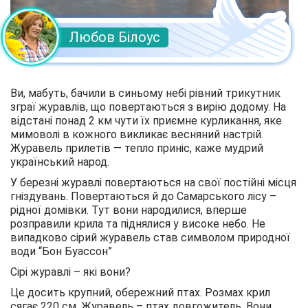
Любов Білоус
Ви, мабуть, бачили в синьому небі рівний трикутник
зграї журавлів, що повертаються з вирію додому. На
відстані понад 2 км чути їх приємне курликання, яке
мимоволі в кожного викликає весняний настрій.
Журавель прилетів — тепло приніс, каже мудрий
український народ.
У березні журавлі повертаються на свої постійні місця
гніздувань. Повертаються й до Самарського лісу –
рідної домівки. Тут вони народилися, вперше
розправили крила та піднялися у високе небо. Не
випадково сірий журавель став символом природної
води “Бон Буассон”
Сірі журавлі – які вони?
Це досить крупний, обережний птах. Розмах крил
сягає 220 см. Журавель – птах довгожитель. Вони