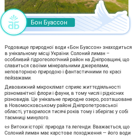
Бон Буассон
Родовище природної води «Бон Буассон» знаходиться
в унікальному місці України. Солоний лиман –
особливий гідрогеологічний район на Дніпровщині, що
славиться своїми мінеральними джерелами,
неповторною природою і фантастичними по красі
пейзажами.
Дивовижний мікроклімат сприяє життєдіяльності
різноманітної флори і фауни, в тому числі і рідкісних
різновидів. Це унікальне природне озеро, розташоване
в Новомосковському районі Дніпропетровської
області, утворилося тисячі років тому і зберігає у собі
таємниці минулого.
📜 Витоки історії: природа та легенди. Вважається, що
Солоний лиман має карстове походження — його води