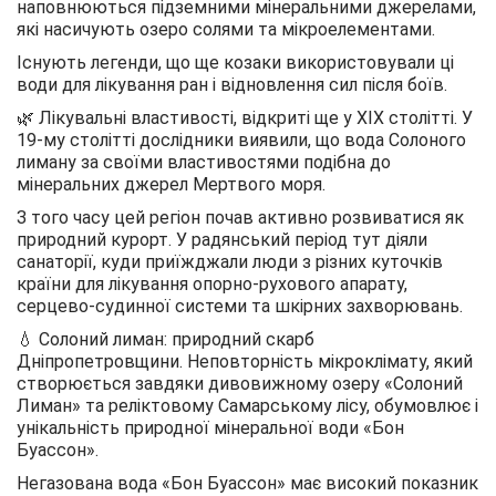
наповнюються підземними мінеральними джерелами,
які насичують озеро солями та мікроелементами.
Існують легенди, що ще козаки використовували ці
води для лікування ран і відновлення сил після боїв.
🌿 Лікувальні властивості, відкриті ще у XIX столітті. У
19-му столітті дослідники виявили, що вода Солоного
лиману за своїми властивостями подібна до
мінеральних джерел Мертвого моря.
З того часу цей регіон почав активно розвиватися як
природний курорт. У радянський період тут діяли
санаторії, куди приїжджали люди з різних куточків
країни для лікування опорно-рухового апарату,
серцево-судинної системи та шкірних захворювань.
💧 Солоний лиман: природний скарб
Дніпропетровщини. Неповторність мікроклімату, який
створюється завдяки дивовижному озеру «Солоний
Лиман» та реліктовому Самарському лісу, обумовлює і
унікальність природної мінеральної води «Бон
Буассон».
Негазована вода «Бон Буассон» має високий показник