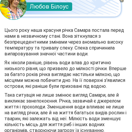
Любов Білоус
Цього року наша красуня річка Самара постала перед
нами в незвичному стані. Вона зіткнулася з
безпрецедентними змінами через аномально високу
температуру та тривалу спеку. Спека спричинила
випаровування значної частини води.
Як ніколи раніше, рівень води впав до критично
низького рівня, що призвело до мілкості річки. Вперше
за багато років річка виглядає настільки мілкою, що
місцями можна побачити дно. На її поверхні з’явилися
острови, які раніше були приховані під водою.
Така ситуація не лише змінює вигляд Самари, але й
викликає занепокоєння. Річка, зазвичай є джерелом
життя і прохолоди. Зменшення води впливає не лише
на вигляд річки, але й на життя багатьох видів рослин і
тварин, які залежать від неї. Мілкість води зменшує
кількість місць для життя риб і інших водних
організмів, створюючи загрозу їх існуванню.