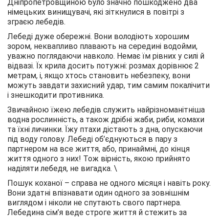
Дніпропетровщиною було значно пошкоджено два
німецьких винищувачі, які зіткнулися в повітрі з
зграєю лебедів.
Лебеді дуже обережні. Вони володіють хорошим
зором, неквапливо плавають на середині водойми,
уважно поглядаючи навколо. Немає їм рівних у силі й
відвазі. Їх крила досить потужні: розмах дорівнює 2
метрам, і, якщо хтось становить небезпеку, вони
можуть завдати захисний удар, тим самим покалічити
і знешкодити противника.
Звичайною їжею лебедів служить найрізноманітніша
водна рослинність, а також дрібні жаби, риби, комахи
та їхні личинки. Їжу птахи дістають з дна, опускаючи
під воду голову. Лебеді об’єднуються в пару з
партнером на все життя, або, принаймні, до кінця
життя одного з них! Тож вірність, якою прийнято
наділяти лебедя, не вигадка. \
Пошук коханої – справа не одного місяця і навіть року.
Вони здатні впізнавати один одного за зовнішнім
виглядом і ніколи не спутають свого партнера.
Лебедина сім’я веде строге життя й стежить за