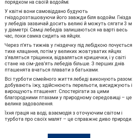
порядком на своїй водоймі.
У квітні вони самовіддано будують
гніздо,розташовуючи його завжди біля водойм. Гнізда
у лебедів зазвичай досить великі й можуть сягати 3 м
у діаметрі. Самці лебедів залишаються на варті весь
час, поки самка сидить на яйцях.
Через п’ять тижнів у гніздечку під лебідкою почується
тихе клацання, потім у великих жовтуватих яйцях
з’являться тріщинки, відваляться кришечки, і у світі
стане на сім-дев’ять лебедів більше. З перших днів
пташенята вчаться плавати з батьками.
Всі турботи сімейного життя лебеді виконують разом:
добувають їжу, здійснюють перельоти, висиджують і
вирощують пташенят. Спостерігати за цими
благородними птахами у природному середовищі – це
велике задоволення.
Їхня грація на воді, взаємодія з оточуючим світом і
турбота про своїх малят – це справжнє диво природи.