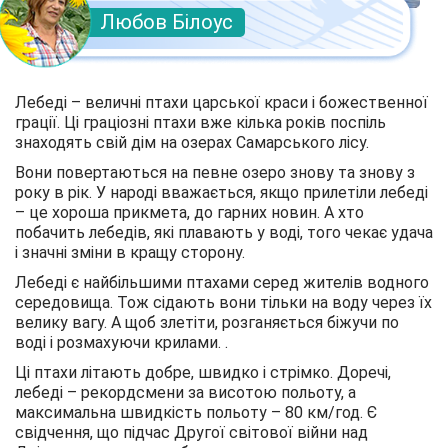
Любов Білоус
Лебеді – величні птахи царської краси і божественної
грації. Ці граціозні птахи вже кілька років поспіль
знаходять свій дім на озерах Самарського лісу.
Вони повертаються на певне озеро знову та знову з
року в рік. У народі вважається, якщо прилетіли лебеді
– це хороша прикмета, до гарних новин. А хто
побачить лебедів, які плавають у воді, того чекає удача
і значні зміни в кращу сторону.
Лебеді є найбільшими птахами серед жителів водного
середовища. Тож сідають вони тільки на воду через їх
велику вагу. А щоб злетіти, розганяється біжучи по
воді і розмахуючи крилами. .
Ці птахи літають добре, швидко і стрімко. Доречі,
лебеді – рекордсмени за висотою польоту, а
максимальна швидкість польоту – 80 км/год. Є
свідчення, що підчас Другої світової війни над