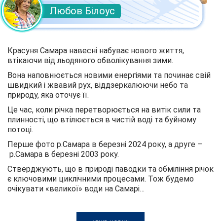
Любов Білоус
Красуня Самара навесні набуває нового життя,
втікаючи від льодяного обволікування зими.
Вона наповнюється новими енергіями та починає свій
швидкий і жвавий рух, віддзеркалюючи небо та
природу, яка оточує її.
Це час, коли річка перетворюється на витік сили та
плинності, що втілюється в чистій воді та буйному
потоці.
Перше фото р.Самара в березні 2024 року, а друге –
р.Самара в березні 2003 року.
Стверджують, що в природі паводки та обміління річок
є ключовими циклічними процесами. Тож будемо
очікувати «великої» води на Самарі…