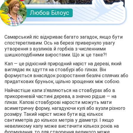
Любов Білоус
Самарський ліс відкриває багато загадок, якщо бути
спостерегливим. Ось на березі привернуло увагу
утворення з вузликів й горбків з численними
шишкоподібними виростами. Що ж це таке?!
Кап — це рідкісний природний наріст на дереві, який
виглядає як здуття на стовбурі або гілках. Він
формується внаслідок розростання безлічі сплячих або
придаткових бруньок, щільно зрощених між собою.
Найчастіше капи з’являються на стовбурах або в
прикореневій частині дерева, а значно рідше — на
гілках. Капові стовбурові нарости можуть мати
асиметричну форму, нагадуючи кулі або вузли різного
розміру. Такий наріст може бути від кількох
сантиметрів до кількох метрів у діаметрі. І якщо
невеликому капу може вистачити кількох років на
формування, то для створення великого може