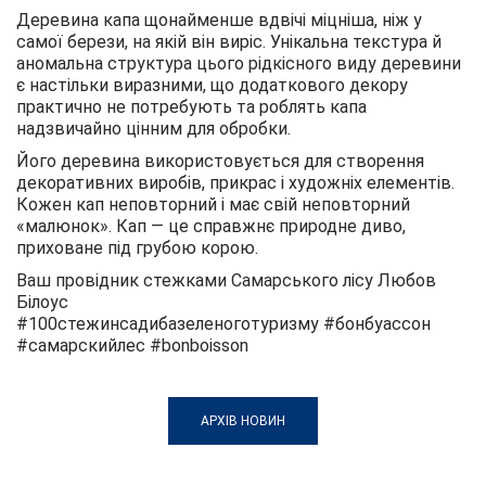
Деревина капа щонайменше вдвічі міцніша, ніж у
самої берези, на якій він виріс. Унікальна текстура й
аномальна структура цього рідкісного виду деревини
є настільки виразними, що додаткового декору
практично не потребують та роблять капа
надзвичайно цінним для обробки.
Його деревина використовується для створення
декоративних виробів, прикрас і художніх елементів.
Кожен кап неповторний і має свій неповторний
«малюнок». Кап — це справжнє природне диво,
приховане під грубою корою.
Ваш провідник стежками Самарського лісу Любов
Білоус
#100стежинсадибазеленоготуризму #бонбуассон
#самарскийлес #bonboisson
АРХІВ НОВИН