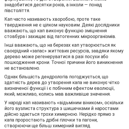
знадобитися десятки років, а інколи — понад
півстоліття.
Кап часто називають хворобою, проте таке
твердження не є цілком науковим. Деякі дослідники
вважають, що кап виконує функцію зміцнення
стовбура і захищає від патогенних мікроорганізмів.
Інші вважають, що на березах кап утворюється як
своєрідний «запас» життєвих ресурсів, завдяки якому
дерево може регенеруватися в разі посухи або
пошкодження крони. Точної причини його виникнення
не встановлено.
Однак більшість дендрологів погоджується, що
здатність дерев до утворення капа не виконує чітко
визначеної функції і є побічним ефектом еволюції,
який, можливо, колись мав важливіше значення.
У народі кап називають «відьміним віником», оскільки
його вузлиста структура з шишечками й наростами
дійсно здається трохи химерною. Нерідко прямо з
капа проростають дрібні гілочки та пагони,
створюючи ще більш химерний вигляд.