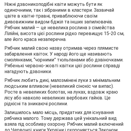
Ніжні дзвоникоподібні квіти можуть бути як
одиночними, так і зібраними в кластери. Зазвичай
цвіте в квітні-травні, приваблюючи своїм
дивовижним видом бджіл та інших запилювачів.
Рябчик малий — це невелика рослина з сімейства
Лілійні, висота цієї рослини рідко перевищує 15-20 см,
але його краса незаперечна.
Рябчик малий свою назву отримав через плямисте
забарвлення квіток. У народі його ще називають
смолянками, “чорними” тюльпанами або дзвіночками.
Рябенькі червоно-жовті квітки цієї рослини справді
нагадують дзвоники.
Рябчик любить дикі, малозмінені луки з мінімальним
людським впливом (невеликий сінокіс чи випас).
Росте в невеликих болотах, на луках, вздовж краю
лісу або навколо невеликих вербових гайків. Це
рідкісні та зникаючі рослини.
Залишилось мало місць, придатних для існування
рябчика малого. Тому держава цей унікальний вид
взяла під особливу охорону. Рябчик малий включений
до Червоної книги України і охороняється Законом