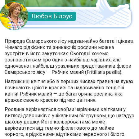
Любов Білоус
Природа Самарського лісу надзвичайно багата і цікава.
Чимало рідкісних та зникаючіх рослини можна
зустріти в його закуточках. Сьогодні хочемо
розповісти вам про один з найбільш чарівних, але
одночасно і найбільш уразливих представників флори
Самарського лісу — Рябчик малий (Fritillaria pusilla).
Наприкінці квітня або в перших числах травня на луках
починають цвісти красиві та надзвичайно тендітні
квіти! Рябчик малий — це багаторічна рослина, яка
вражає своєю красою під час цвітіння.
Рослина вирізняється своїми чарівними квітками у
вигляді дзвоників з унікальним візерунком, що нагадує
шахову дошку. Його кольорова гама може
варіюватися від темно-фіолетового до майже
чорного, з рідкісними відтінками червоного і білого.