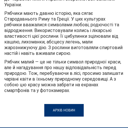
України.
Рябчики мають давню історію, яка сягає
Стародавнього Риму та Греції. У цих культурах
рябчики вважалися символами любові, родючості та
відродження. Використовували колись і лікарські
властивості цієї рослини. Її цибулинки зцілювали від
кашлю, лихоманки, абсцесу легень, мали
жарознижуючу дію. З рослини виготовляли спиртовий
настій і навіть вживали сирою.
Рябчик малий — це не тільки символ природної краси,
але й нагадування про нашу відповідальність перед
природою. Тож, перебуваючи в лісі, просимо залишати
чарівні квіти в їхньому природному середовищі. А з
собою цю красу можна забрати на екранах
смартфонів та у фотокамерах.
АРХІВ НОВИН