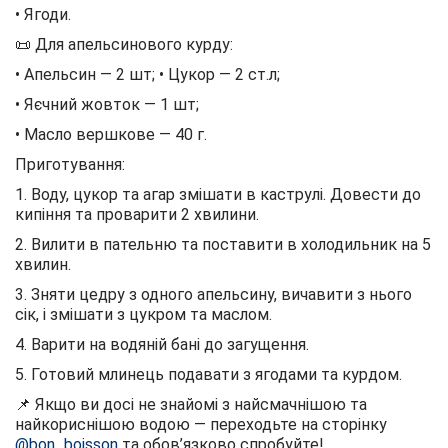
• Ягоди.
📜 Для апельсинового курду:
• Апельсин — 2 шт; • Цукор — 2 ст.л;
• Яєчний жовток — 1 шт;
• Масло вершкове — 40 г.
Приготування:
1. Воду, цукор та агар змішати в каструлі. Довести до
кипіння та проварити 2 хвилини.
2. Вилити в пательню та поставити в холодильник на 5
хвилин.
3. Зняти цедру з одного апельсину, вичавити з нього
сік, і змішати з цукром та маслом.
4. Варити на водяній бані до загущення.
5. Готовий млинець подавати з ягодами та курдом.
📌 Якщо ви досі не знайомі з найсмачнішою та
найкориснішою водою — переходьте на сторінку
@bon_boisson
та обов’язково спробуйте!