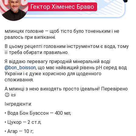
Гектор Хіменес Браво
млинцях головне — щоб тісто було тоненьким і не
рвалось при випіканні.
В цьому рецепті головним інструментом є вода, тому
її треба обирати правильно.
Я віддаю перевагу природній мінеральній воді
@bon_boisson
, що має найвищий рівень pH серед вод
України і є дуже корисною для щоденного
споживання.
А млинці з нею виходять просто ідеальні! Перевірено
😉 📜
Інгредієнти:
• Вода Бон Буассон — 400 мл;
• Цукор — 2 ст.л;
• Агар — 10 г;