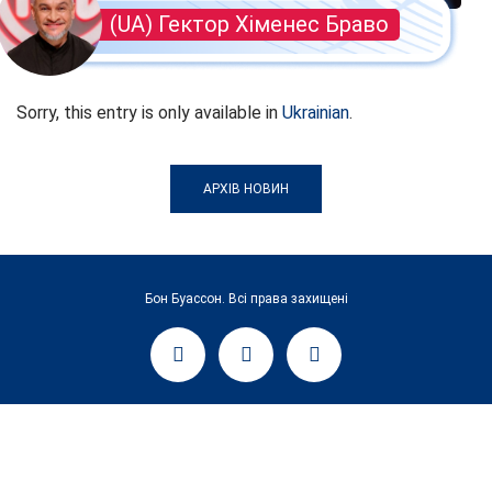
(UA) Гектор Хіменес Браво
Sorry, this entry is only available in
Ukrainian
.
АРХІВ НОВИН
Бон Буассон. Всі права захищені