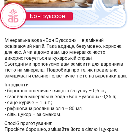
Бон Буассон
Мінеральна вода «Бон Буассон» – відмінний
освіжаючий напій. Така водиця, безумовно, корисна
для нас. А чи відомо вам, що мінералка часто
використовується в кухарській справі.
Сьогодні ми пропонуємо вам замісити для вареників
тісто на мінералці. Подробиці про те, як правильно
замішувати смачне і еластичне тісто на вареники далі.
Інгрідієнти:
• борошно пшеничне вищого ґатунку – 0,6 кг;
• газована мінеральна вода «Бон Буассон»- 0,25 л;
• яйце куряче – 1 шт.;
• рафінована рослинна олія – 80 мл;
• сіль, цукор – за смаком.
Спосіб приготування:
Просійте борошно, змішайте його з сіллю і цукром.