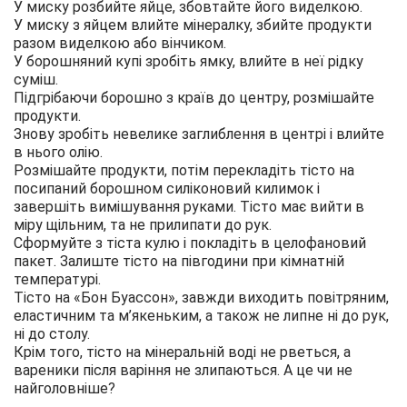
У миску розбийте яйце, збовтайте його виделкою.
У миску з яйцем влийте мінералку, збийте продукти
разом виделкою або вінчиком.
У борошняний купі зробіть ямку, влийте в неї рідку
суміш.
Підгрібаючи борошно з країв до центру, розмішайте
продукти.
Знову зробіть невелике заглиблення в центрі і влийте
в нього олію.
Розмішайте продукти, потім перекладіть тісто на
посипаний борошном силіконовий килимок і
завершіть вимішування руками. Тісто має вийти в
міру щільним, та не прилипати до рук.
Сформуйте з тіста кулю і покладіть в целофановий
пакет. Залиште тісто на півгодини при кімнатній
температурі.
Тісто на «Бон Буассон», завжди виходить повітряним,
еластичним та м’якеньким, а також не липне ні до рук,
ні до столу.
Крім того, тісто на мінеральній воді не рветься, а
вареники після варіння не злипаються. А це чи не
найголовніше?