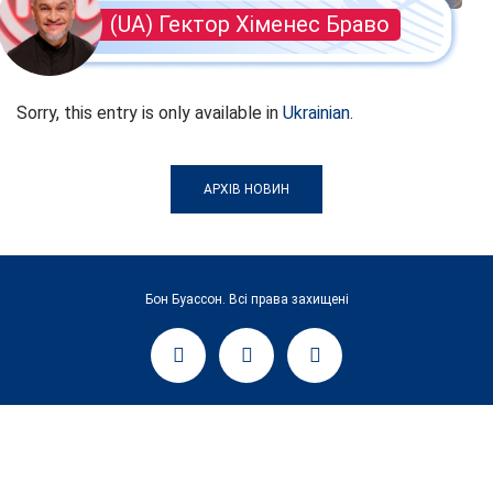
(UA) Гектор Хіменес Браво
Sorry, this entry is only available in
Ukrainian
.
АРХІВ НОВИН
Бон Буассон. Всі права захищені