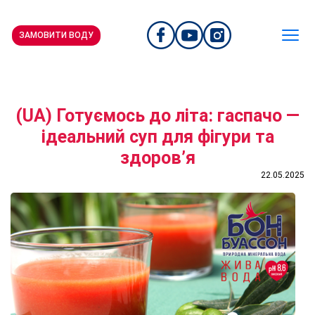
ЗАМОВИТИ ВОДУ
(UA) Готуємось до літа: гаспачо —
ідеальний суп для фігури та
здоров’я
22.05.2025