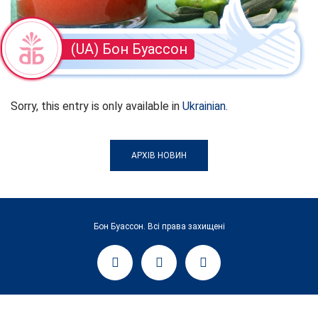
(UA) Бон Буассон
Sorry, this entry is only available in
Ukrainian
.
АРХІВ НОВИН
Бон Буассон. Всі права захищені