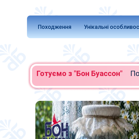
Походження
Унікальні особливос
Готуємо з "Бон Буассон"
По