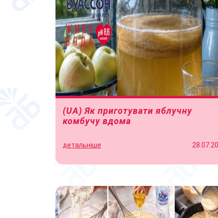
(UA) Як приготувати яблучну
комбучу вдома
детальніше
28.07.2