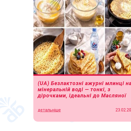
(UA) Безлактозні ажурні млинці н
мінеральній воді — тонкі, з
дірочками, ідеальні до Масляної
детальніше
23.02.2