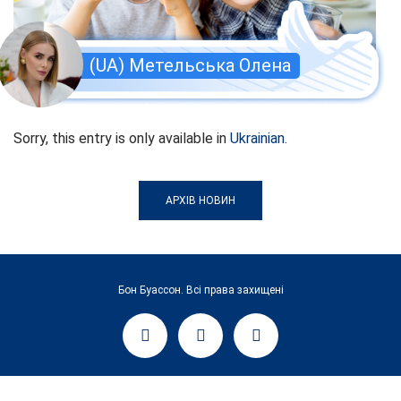
(UA) Метельська Олена
Sorry, this entry is only available in
Ukrainian
.
АРХІВ НОВИН
Бон Буассон. Всі права захищені