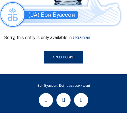
(UA) Бон Буассон
Sorry, this entry is only available in
Ukrainian
.
АРХІВ НОВИН
Бон Буассон. Всі права захищені