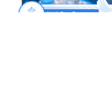
(UA) Бон Буассон