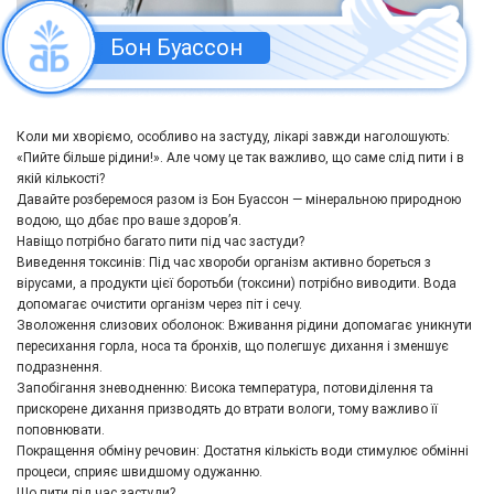
Бон Буассон
Коли ми хворіємо, особливо на застуду, лікарі завжди наголошують:
«Пийте більше рідини!». Але чому це так важливо, що саме слід пити і в
якій кількості?
Давайте розберемося разом із Бон Буассон — мінеральною природною
водою, що дбає про ваше здоров’я.
Навіщо потрібно багато пити під час застуди?
Виведення токсинів: Під час хвороби організм активно бореться з
вірусами, а продукти цієї боротьби (токсини) потрібно виводити. Вода
допомагає очистити організм через піт і сечу.
Зволоження слизових оболонок: Вживання рідини допомагає уникнути
пересихання горла, носа та бронхів, що полегшує дихання і зменшує
подразнення.
Запобігання зневодненню: Висока температура, потовиділення та
прискорене дихання призводять до втрати вологи, тому важливо її
поповнювати.
Покращення обміну речовин: Достатня кількість води стимулює обмінні
процеси, сприяє швидшому одужанню.
Що пити під час застуди?