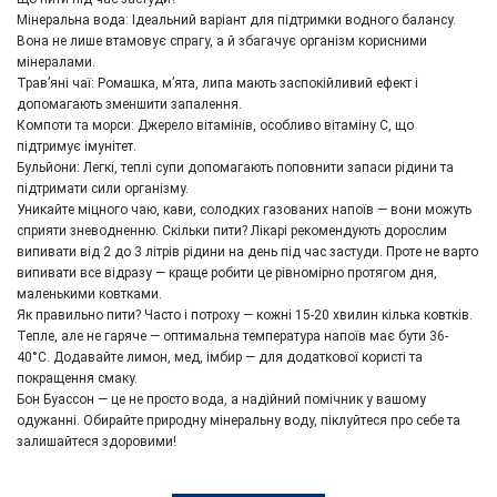
Мінеральна вода: Ідеальний варіант для підтримки водного балансу.
Вона не лише втамовує спрагу, а й збагачує організм корисними
мінералами.
Трав’яні чаї: Ромашка, м’ята, липа мають заспокійливий ефект і
допомагають зменшити запалення.
Компоти та морси: Джерело вітамінів, особливо вітаміну С, що
підтримує імунітет.
Бульйони: Легкі, теплі супи допомагають поповнити запаси рідини та
підтримати сили організму.
Уникайте міцного чаю, кави, солодких газованих напоїв — вони можуть
сприяти зневодненню. Скільки пити? Лікарі рекомендують дорослим
випивати від 2 до 3 літрів рідини на день під час застуди. Проте не варто
випивати все відразу — краще робити це рівномірно протягом дня,
маленькими ковтками.
Як правильно пити? Часто і потроху — кожні 15-20 хвилин кілька ковтків.
Тепле, але не гаряче — оптимальна температура напоїв має бути 36-
40°C. Додавайте лимон, мед, імбир — для додаткової користі та
покращення смаку.
Бон Буассон — це не просто вода, а надійний помічник у вашому
одужанні. Обирайте природну мінеральну воду, піклуйтеся про себе та
залишайтеся здоровими!