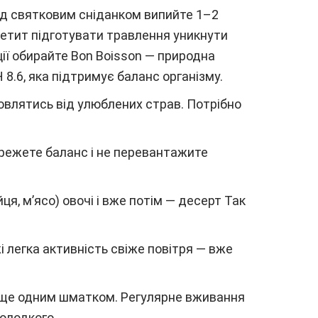
д святковим сніданком випийте 1–2
етит підготувати травлення уникнути
ції обирайте Bon Boisson — природна
8.6, яка підтримує баланс організму.
овлятись від улюблених страв. Потрібно
бережете баланс і не перевантажите
ця, м’ясо) овочі і вже потім — десерт Так
жі легка активність свіже повітря — вже
за ще одним шматком. Регулярне вживання
солодкого