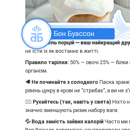
Бон Буассон
🍽 Контроль порцій — ваш найкращий дру
не їсти їх як востаннє в житті.
Правило тарілки:
50% — овочі 25% — білки 
організм.
🥩 Не починайте з солодкого
Паска зранку
рівень цукру в крові не “стрибає”, а ви не з’
🚶‍♀️ Рухайтесь (так, навіть у свята)
Ніхто н
значно зменшують ризик набору ваги.
💦 Вода замість зайвих калорій
Часто ми 
Bon Boisson допомагає: контролювати апе