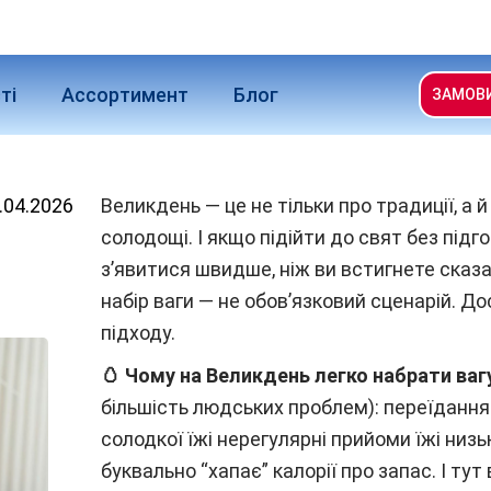
ті
Ассортимент
Блог
ЗАМОВ
.04.2026
Великдень — це не тільки про традиції, а й
солодощі. І якщо підійти до свят без підг
з’явитися швидше, ніж ви встигнете сказ
набір ваги — не обов’язковий сценарій. Д
підходу.
🥚 Чому на Великдень легко набрати ваг
більшість людських проблем): переїдання 
солодкої їжі нерегулярні прийоми їжі низ
буквально “хапає” калорії про запас. І ту