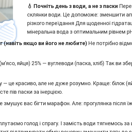
💧 Почніть день з води, а не з паски
Пере
склянки води. Це допоможе: зменшити ап
різкого переїдання Для щоденної гідрата
мінеральна вода з оптимальним рівнем pH 
г (навіть якщо ви його не любите)
Не потрібно відм
(м’ясо, яйця) 25% — вуглеводи (паска, хліб) Так ви з
 — це красиво, але не дуже розумно. Краще: білок (яй
їсте пів паски за інерцією.
е змушує вас бігти марафон. Але: прогулянка після ї
плутаємо голод і спрагу. І замість води тягнемось 
тит підтримувати обмін речовин зменшити тягу до 