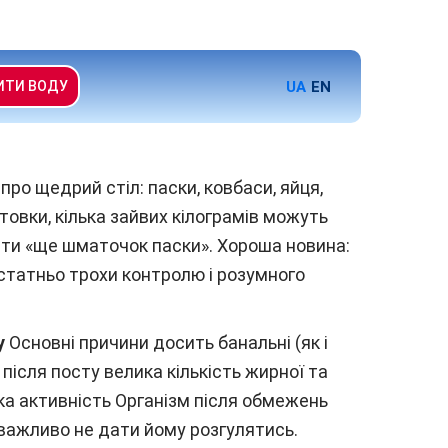
UA
EN
ИТИ ВОДУ
 про щедрий стіл: паски, ковбаси, яйця,
отовки, кілька зайвих кілограмів можуть
ати «ще шматочок паски». Хороша новина:
остатньо трохи контролю і розумного
у
Основні причини досить банальні (як і
після посту велика кількість жирної та
ька активність Організм після обмежень
т важливо не дати йому розгулятись.