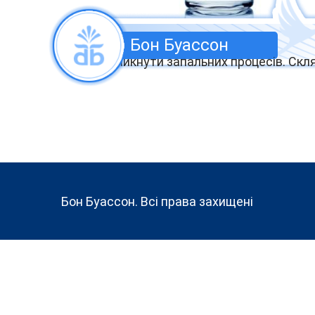
Бон Буассон
свіжою, уникнути запальних процесів. С
Бон Буассон. Всі права захищені