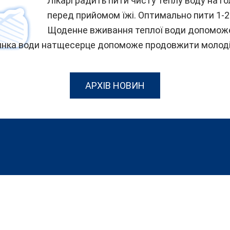
Лікарі радить пити чисту теплу воду на 
перед прийомом їжі. Оптимально пити 1-2 
Щоденне вживання теплої води допоможе 
клянка води натщесерце допоможе продовжити молоді
АРХІВ НОВИН