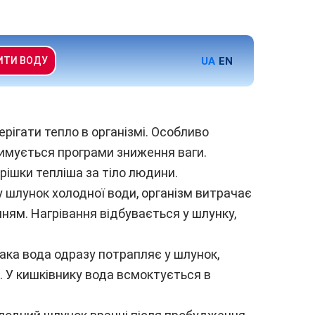
UA
EN
ИТИ ВОДУ
рігати тепло в організмі. Особливо
римується програми зниження ваги.
трішки тепліша за тіло людини.
у шлунок холодної води, організм витрачає
нням. Нагрівання відбувається у шлунку,
Така вода одразу потрапляє у шлунок,
. У кишківнику вода всмоктується в