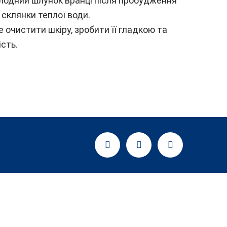
голодний шлунок вранці після пробудження
склянки теплої води.
очистити шкіру, зробити її гладкою та
сть.