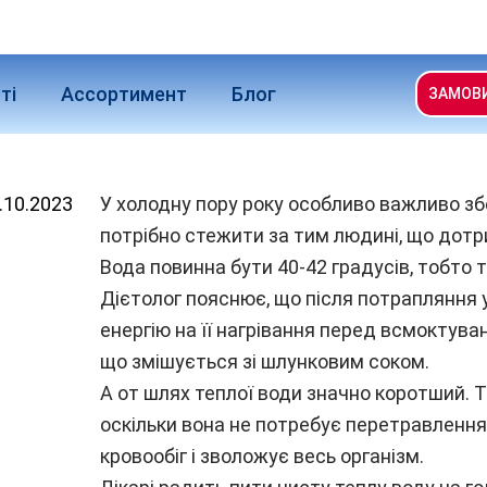
ті
Ассортимент
Блог
ЗАМОВ
.10.2023
У холодну пору року особливо важливо збе
потрібно стежити за тим людині, що дот
Вода повинна бути 40-42 градусів, тобто 
Дієтолог пояснює, що після потрапляння 
енергію на її нагрівання перед всмоктува
що змішується зі шлунковим соком.
А от шлях теплої води значно коротший. 
оскільки вона не потребує перетравлення
кровообіг і зволожує весь організм.