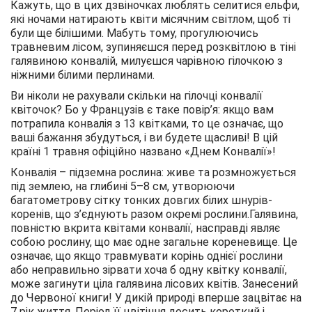
Кажуть, що в цих дзвіночках люблять селитися ельфи,
які ночами натирають квіти місячним світлом, щоб ті
були ще білішими. Мабуть тому, прогулюючись
травневим лісом, зупиняєшся перед розквітлою в тіні
галявиною конвалій, милуєшся чарівною гілочкою з
ніжними білими перлинами.
Ви ніколи не рахували скільки на гілочці конвалії
квіточок? Бо у Французів є таке повір’я: якщо вам
потрапила конвалія з 13 квітками, то це означає, що
ваші бажання збудуться, і ви будете щасливі! В цій
країні 1 травня офіційно названо «Днем Конвалії»!
Конвалія – підземна рослина: живе та розмножується
під землею, на глибині 5–8 см, утворюючи
багатометрову сітку тонких довгих білих шнурів-
коренів, що з’єднують разом окремі рослини.Галявина,
повністю вкрита квітами конвалії, насправді являє
собою рослину, що має одне загальне кореневище. Це
означає, що якщо травмувати корінь однієї рослини
або неправильно зірвати хоча б одну квітку конвалії,
може загинути ціла галявина лісових квітів. Занесений
до Червоної книги! У дикій природі вперше зацвітає на
7 рік життя. Період її цвітіння досить короткий і