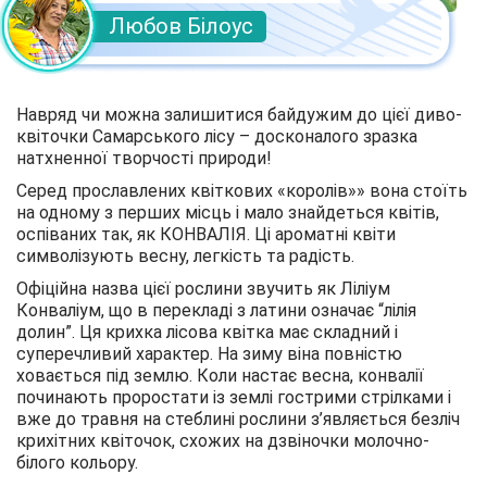
Любов Білоус
Навряд чи можна залишитися байдужим до цієї диво-
квіточки Самарського лісу – досконалого зразка
натхненної творчості природи!
Серед прославлених квіткових «королів»» вона стоїть
на одному з перших місць і мало знайдеться квітів,
оспіваних так, як КОНВАЛІЯ. Ці ароматні квіти
символізують весну, легкість та радість.
Офіційна назва цієї рослини звучить як Ліліум
Конваліум, що в перекладі з латини означає “лілія
долин”. Ця крихка лісова квітка має складний і
суперечливий характер. На зиму віна повністю
ховається під землю. Коли настає весна, конвалії
починають проростати із землі гострими стрілками і
вже до травня на стеблині рослини з’являється безліч
крихітних квіточок, схожих на дзвіночки молочно-
білого кольору.