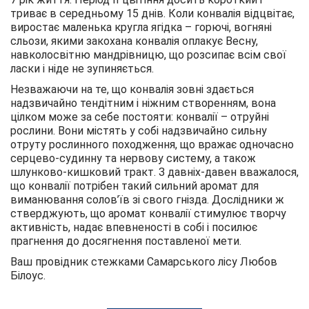
триває в середньому 15 днів. Коли конвалія відцвітає,
виростає маленька кругла ягідка – горючі, вогняні
сльози, якими закохана конвалія оплакує Весну,
навколосвітню мандрівницю, що розсипає всім свої
ласки і ніде не зупиняється.
Незважаючи на те, що конвалія зовні здається
надзвичайно тендітним і ніжним створенням, вона
цілком може за себе постояти: конвалії – отруйні
рослини. Вони містять у собі надзвичайно сильну
отруту рослинного походження, що вражає одночасно
серцево-судинну та нервову систему, а також
шлунково-кишковий тракт. З давніх-давен вважалося,
що конвалії потрібен такий сильний аромат для
виманювання солов’їв зі свого гнізда. Дослідники ж
стверджують, що аромат конвалії стимулює творчу
активність, надає впевненості в собі і посилює
прагнення до досягнення поставленої мети.
Ваш провідник стежками Самарського лісу Любов
Білоус.