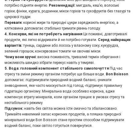
потрібно підняти енергію.
Рекомендації:
мигдаль, кеш’ю, волоські
горіхи; фініки, курага, родзинки; мікси горіхів та сухофруктів без глазурі та
цукрової пудри.
Переваги:
корисні жири та природні цукри заряджають енергією, а
клітковина допомагає стабільно тримати рівень голоду.
4. Консерви, які не потребують нагрівання
Це поживні, довготривалі
продукти, які легко відкривати й не потрібно готувати.
Серед найкращих
варіантів:
тунець, сардини або лосось у власному соку; кукурудза,
зелений горошок; консервовані томати чи овочеві мікси.
Чому вони зручні:
висока поживність, тривалий термін зберігання і
можливість швидко зібрати перекус навіть у темряві.
5. Вода: головний компонент стабільного самопочуття
Під час
стресу та зміни режиму організм потребує ще більше води.
Bon Boisson
допомагає: підтримувати природний водний баланс; -уникати
зневоднення, яке часто маскується під голод; -підтримує правильну
гідратацію організму. Мінеральна вода особливо корисна, адже
компенсує втрату мінералів, коли організм працює в умовах стресу та
нестабільного режиму.
Підсумок:
навіть без світла можна їсти смачно та збалансовано.
Тримайте невеликий запас корисних продуктів, а пляшка природної
мінеральної води Bon Boisson стане простим способом підтримувати
водний баланс, поки світло готується повернутися.