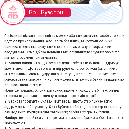
Бон Буассон
Періодичні відключення світла можуть збивати ритм дня, особливо коли
йдеться про харчування. Але навіть без плити, мікрохвильовки чи
чайника можна підтримувати енергію та самопочуття корисними
продуктами. Ось підбірка повноцінних, поживних та зручних варіантів,
які не потребують приготування.
1. Білкові снеки
Білок допомагає довше зберігати ситість і підтримує
рівень енергії.
Що варто мати під рукою:
готові білкові батончики з
мінімальним вмістом цукру; паковане тунцеве філе у власному соку;
консервована квасоля чи нут, які можна їсти прямо з банки; твердий сир
або протеїнові крекери.
Чому це працює:
білок сповільнює відчуття голоду, стабілізує рівень
глюкози та допомагає уникнути різких перепадів енергії.
2. Зернові продукти
Складні вуглеводи дають стабільну енергію і
підтримують роботу мозку.
Спробуйте:
хлібці з цільного зерна; гранолу
без доданих цукрів; вівсяні батончики; рисові або гречані хлібці.
Навіщо:
це легкі й поживні перекуси, які зручно брати з собою і які довго
зберігаються.
3. Горіхи та сухофрукти
Ідеальний мікс для швидкого перекусу, коли