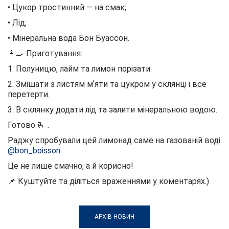
• Цукор тростинний — на смак;
• Лід;
• Мінеральна вода Бон Буассон.
👩‍🍳 Приготування:
1. Полуницю, лайм та лимон порізати.
2. Змішати з листям мʼяти та цукром у склянці і все
перетерти.
3. В склянку додати лід та залити мінеральною водою.
Готово 🫰 .
Раджу спробували цей лимонад саме на газованій воді
@bon_boisson
.
Це не лише смачно, а й корисно!
📌 Куштуйте та діліться враженнями у коментарях.)
АРХІВ НОВИН