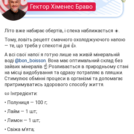
Гектор Хіменес Браво
Літо вже набирає обертів, і спека наближається ☀️.
Тому, ловіть рецепт смачного охолоджуючого напою
— те, що треба у спекотні дні 👍.
А всі свої напої я готую лише на живій мінеральній
воді
@bon_boisson
. Вона має оптимальний склад без
зайвих мінералів ☝️.Розливається в природньому стані
на місці видобування та одразу потрапляє в пляшки.
Стимулює обмінні процеси в організмі та допомагає
притримуватись здорового способу життя.
📜 Інгредієнти:
• Полуниця — 100 г;
• Лайм — 1 шт;
• Лимон — 1 шт;
• Свіжа м’ята;