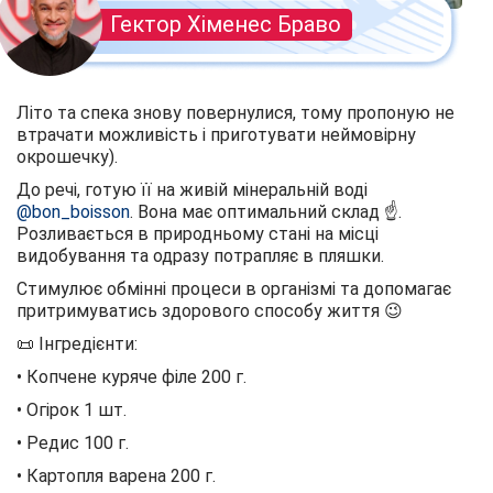
Гектор Хіменес Браво
Літо та спека знову повернулися, тому пропоную не
втрачати можливість і приготувати неймовірну
окрошечку).
До речі, готую її на живій мінеральній воді
@bon_boisson
. Вона має оптимальний склад ☝️.
Розливається в природньому стані на місці
видобування та одразу потрапляє в пляшки.
Стимулює обмінні процеси в організмі та допомагає
притримуватись здорового способу життя 😉
📜 Інгредієнти:
• Копчене куряче філе 200 г.
• Огірок 1 шт.
• Редис 100 г.
• Картопля варена 200 г.