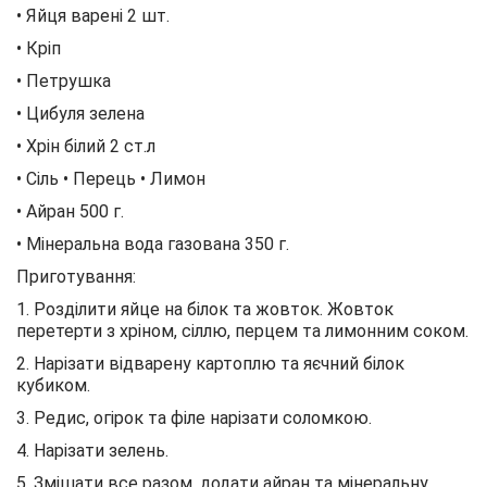
• Яйця варені 2 шт.
• Кріп
• Петрушка
• Цибуля зелена
• Хрін білий 2 ст.л
• Сіль • Перець • Лимон
• Айран 500 г.
• Мінеральна вода газована 350 г.
Приготування:
1. Розділити яйце на білок та жовток. Жовток
перетерти з хріном, сіллю, перцем та лимонним соком.
2. Нарізати відварену картоплю та яєчний білок
кубиком.
3. Редис, огірок та філе нарізати соломкою.
4. Нарізати зелень.
5. Змішати все разом, додати айран та мінеральну