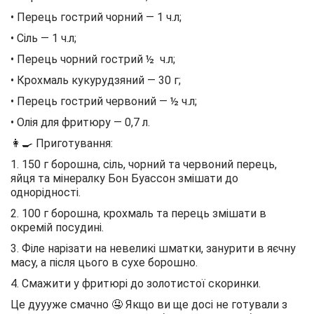
• Перець гострий чорний — 1 ч.л;
• Сіль — 1 ч.л;
• Перець чорний гострий ½ ч.л;
• Крохмаль кукурудзяний — 30 г;
• Перець гострий червоний — ½ ч.л;
• Олія для фритюру — 0,7 л.
👩‍🍳 Приготування:
1. 150 г борошна, сіль, чорний та червоний перець,
яйця та мінералку Бон Буассон змішати до
однорідності.
2. 100 г борошна, крохмаль та перець змішати в
окремій посудині.
3. Філе нарізати на невеликі шматки, занурити в яєчну
масу, а після цього в сухе борошно.
4. Смажити у фритюрі до золотистої скоринки.
Це дуууже смачно 🤤 Якщо ви ще досі не готували з