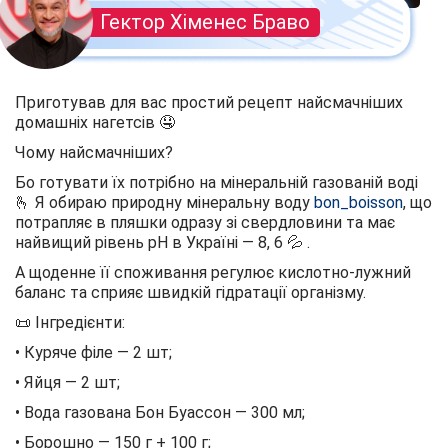
Гектор Хіменес Браво
Приготував для вас простий рецепт найсмачніших
домашніх нагетсів 🤤
Чому найсмачніших?
Бо готувати їх потрібно на мінеральній газованій воді
🫰 Я обираю природну мінеральну воду
bon_boisson
, що
потрапляє в пляшки одразу зі свердловини та має
найвищий рівень pH в Україні — 8, 6 💦 .
А щоденне її споживання регулює кислотно-лужний
баланс та сприяє швидкій гідратації організму.
📜 Інгредієнти:
• Куряче філе — 2 шт;
• Яйця — 2 шт;
• Вода газована Бон Буассон — 300 мл;
• Борошно — 150 г + 100 г;