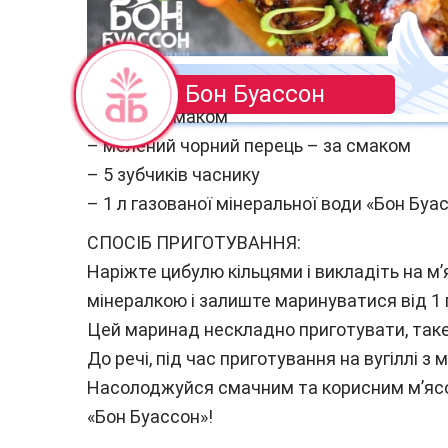
Бон Буассон
– сіль за смаком
– мелений чорний перець – за смаком
– 5 зубчиків часнику
– 1 л газованої мінеральної води «Бон Буа
СПОСІБ ПРИГОТУВАННЯ:
Наріжте цибулю кільцями і викладіть на м’
мінералкою і залиште маринуватися від 1 
Цей маринад нескладно приготувати, таке 
До речі, під час приготування на вугіллі 
Насолоджуйся смачним та корисним м’ясо
«Бон Буассон»!