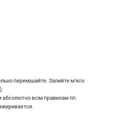
тельно перемішайте. Залийте м’ясо
).
и абсолютно всім правилам пп.
езжиривается.