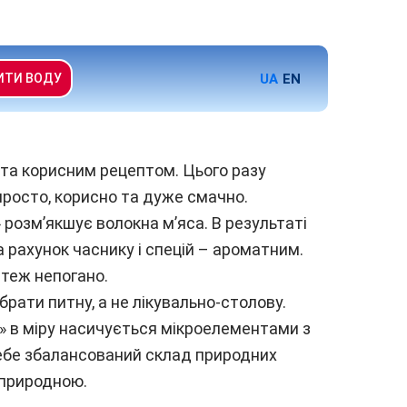
UA
EN
ИТИ ВОДУ
та корисним рецептом. Цього разу
просто, корисно та дуже смачно.
розм’якшує волокна м’яса. В результаті
 рахунок часнику і спецій – ароматним.
 теж непогано.
брати питну, а не лікувально-столову.
» в міру насичується мікроелементами з
 себе збалансований склад природних
і природною.