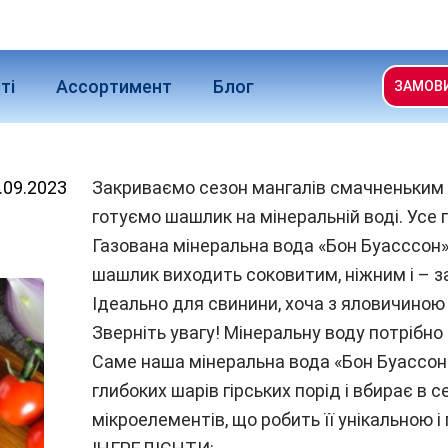
ті
Ассортимент
Блог
ЗАМОВ
.09.2023
Закриваємо сезон мангалів смачненьким 
готуємо шашлик на мінеральній воді. Усе 
Газована мінеральна вода «Бон Буасссон» 
шашлик виходить соковитим, ніжним і – за
Ідеально для свинини, хоча з яловичиною
Зверніть увагу! Мінеральну воду потрібно 
Саме наша мінеральна вода «Бон Буассон
глибоких шарів гірських порід і вбирає в
мікроелементів, що робить її унікальною 