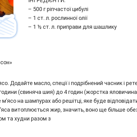
ІНГРЕДІЄНТИ:
– 500 г ріпчастої цибулі
– 1 ст. л. рослинної олії
– 1 ½ ст. л. приправи для шашлику
ссон»
ясо. Додайте масло, спеції і подрібнений часник і ре
години (свиняча шия) до 4 годин (жорстка яловичина
м’ясо на шампурах або решітці, яке буде відповідат
з м’яса витоплюється жир, значить, воно ще більше об
м та худни разом з