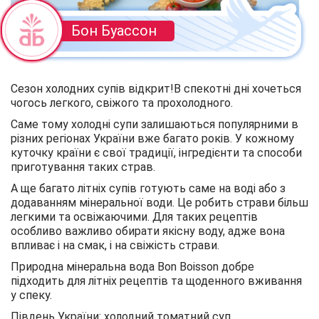
Бон Буассон
Сезон холодних супів відкрит!В спекотні дні хочеться
чогось легкого, свіжого та прохолодного.
Саме тому холодні супи залишаються популярними в
різних регіонах України вже багато років. У кожному
куточку країни є свої традиції, інгредієнти та способи
приготування таких страв.
А ще багато літніх супів готують саме на воді або з
додаванням мінеральної води. Це робить страви більш
легкими та освіжаючими. Для таких рецептів
особливо важливо обирати якісну воду, адже вона
впливає і на смак, і на свіжість страви.
Природна мінеральна вода Bon Boisson добре
підходить для літніх рецептів та щоденного вживання
у спеку.
Південь України: холодний томатний суп