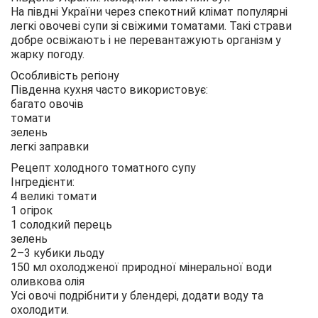
На півдні України через спекотний клімат популярні
легкі овочеві супи зі свіжими томатами. Такі страви
добре освіжають і не перевантажують організм у
жарку погоду.
Особливість регіону
Південна кухня часто використовує:
багато овочів
томати
зелень
легкі заправки
Рецепт холодного томатного супу
Інгредієнти:
4 великі томати
1 огірок
1 солодкий перець
зелень
2–3 кубики льоду
150 мл охолодженої природної мінеральної води
оливкова олія
Усі овочі подрібнити у блендері, додати воду та
охолодити.