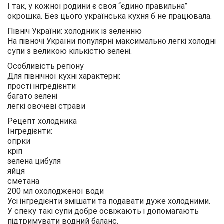
І так, у кожної родини є своя “єдино правильна”
окрошка. Без цього українська кухня б не працювала.
Північ України: холодник із зеленню
На півночі України популярні максимально легкі холодні
супи з великою кількістю зелені.
Особливість регіону
Для північної кухні характерні:
прості інгредієнти
багато зелені
легкі овочеві страви
Рецепт холодника
Інгредієнти:
огірки
кріп
зелена цибуля
яйця
сметана
200 мл охолодженої води
Усі інгредієнти змішати та подавати дуже холодними.
У спеку такі супи добре освіжають і допомагають
підтримувати водний баланс.