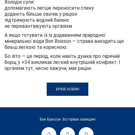
Холодні супи:
допомагають легше переносити спеку
додають більше овочів у раціон
підтримують водний баланс
не перевантажують організм
А якщо готувати їх із додаванням природної
мінеральної води Bon Boisson — страва виходить ще
більш легкою та корисною.
Бо літо — це період, коли навіть думка про гарячий
борщ у +34 викликає легкий внутрішній конфлікт. І
організм тут, чесно кажучи, має рацію.
АРХІВ НОВИН
Бон Буассон. Всі права захищені