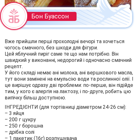
Бон Буассон
Вже прийшли перші прохолодні вечорі та хочеться
чогось смачного, без шкоди для фігури.
Цей яблучний пиріг саме те що нам потрібно. Він
швидкий у виконанні, недорогий і одночасно смачний
рецепт.
У його складі немає ані молока, ані вершкового масла,
тут вони замінені на емульсію води та рослинної олії. І
це вирішує одразу дві проблеми: по-перше, він підійде
тим, у кого є алергія на лактозу, і по-друге, робить цю
випічку більш доступною.
ІНГРЕДІЄНТИ (для тортівниці діаметром 24-26 см):
– 3 яйця
– 200 г цукру
– 250 г борошна
– дрібка солі
– 1 пакетик (16г) розпушувача