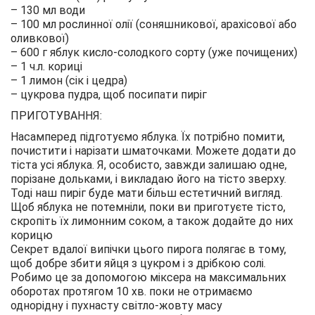
– 130 мл води
– 100 мл рослинної олії (соняшникової, арахісової або
оливкової)
– 600 г яблук кисло-солодкого сорту (уже почищених)
– 1 ч.л. кориці
– 1 лимон (сік і цедра)
– цукрова пудра, щоб посипати пиріг
ПРИГОТУВАННЯ:
Насамперед підготуємо яблука. Їх потрібно помити,
почистити і нарізати шматочками. Можете додати до
тіста усі яблука. Я, особисто, завжди залишаю одне,
порізане дольками, і викладаю його на тісто зверху.
Тоді наш пиріг буде мати більш естетичний вигляд.
Щоб яблука не потемніли, поки ви приготуєте тісто,
скропіть їх лимонним соком, а також додайте до них
корицю
Секрет вдалої випічки цього пирога полягає в тому,
щоб добре збити яйця з цукром і з дрібкою солі.
Робимо це за допомогою міксера на максимальних
оборотах протягом 10 хв. поки не отримаємо
однорідну і пухнасту світло-жовту масу