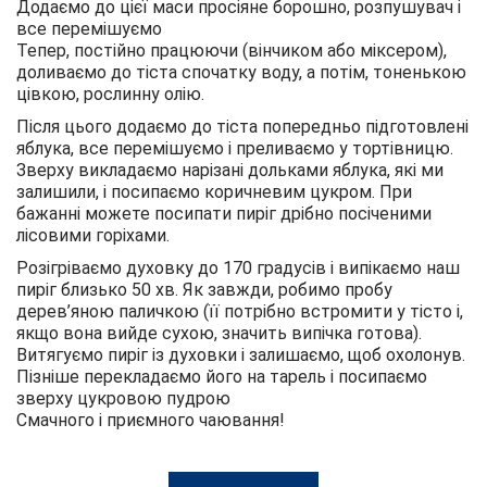
Додаємо до цієї маси просіяне борошно, розпушувач і
все перемішуємо
Тепер, постійно працюючи (вінчиком або міксером),
доливаємо до тіста спочатку воду, а потім, тоненькою
цівкою, рослинну олію.
Після цього додаємо до тіста попередньо підготовлені
яблука, все перемішуємо і преливаємо у тортівницю.
Зверху викладаємо нарізані дольками яблука, які ми
залишили, і посипаємо коричневим цукром. При
бажанні можете посипати пиріг дрібно посіченими
лісовими горіхами.
Розігріваємо духовку до 170 градусів і випікаємо наш
пиріг близько 50 хв. Як завжди, робимо пробу
дерев’яною паличкою (її потрібно встромити у тісто і,
якщо вона вийде сухою, значить випічка готова).
Витягуємо пиріг із духовки і залишаємо, щоб охолонув.
Пізніше перекладаємо його на тарель і посипаємо
зверху цукровою пудрою
Смачного і приємного чаювання!