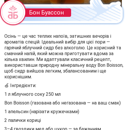
Бон Буассон
Осінь — це час теплих напоїв, затишних вечорів і
ароматів спецій. Ідеальний вибір для цієї пори —
гарячий яблучний сидр без алкоголю. Це корисний та
смачний напій, який можна приготувати вдома за
кілька хвилин. Ми адаптували класичний рецепт,
використавши природну мінеральну воду Bon Boisson,
щоб сидр вийшов легким, збалансованим і ще
кориснішим.
🍏 Інгредієнти:
1 л яблучного соку 250 мл
Bon Boisson (газована або негазована — на ваш смак)
1 апельсин (нарізати кружечками)
2 палички кориці
3–4 гвоздики мед або цукор — за бажанням