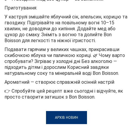
Приготування:
У каструлі змішайте яблучний сік, апельсин, корицю та
гвоздику. Підігрівайте на повільному вогні 10–15
хвилин, не доводячи до кипіння. Додайте мед або
цукор до смаку. Зніміть з вогню та долийте Bon
Boisson для легкості та ніжної ігристості.
Подавати гарячим у великих чашках, прикрасивши
скибочкою яблука чи паличкою кориці. 🌿 Чому варто
спробувати? Зігріває у холодні дні Без алкоголю —
підходить дітям і дорослим Корисний завдяки
натуральному соку та мінеральній воді Bon Boisson.
Ароматний — створює справжній осінній настрій
👉 Спробуйте цей рецепт вже сьогодні і відчуйте, як
просто створити затишок з Bon Boisson.
АРХІВ НОВИН