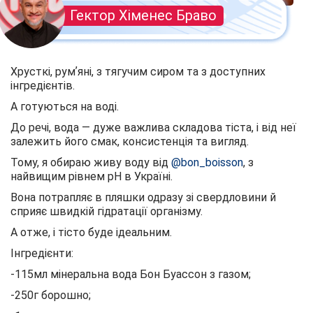
Гектор Хіменес Браво
Хрусткі, румʼяні, з тягучим сиром та з доступних
інгредієнтів.
А готуються на воді.
До речі, вода — дуже важлива складова тіста, і від неї
залежить його смак, консистенція та вигляд.
Тому, я обираю живу воду від
@bon_boisson
, з
найвищим рівнем рН в Україні.
Вона потрапляє в пляшки одразу зі свердловини й
сприяє швидкій гідратації організму.
А отже, і тісто буде ідеальним.
Інгредієнти:
-115мл мінеральна вода Бон Буассон з газом;
-250г борошно;