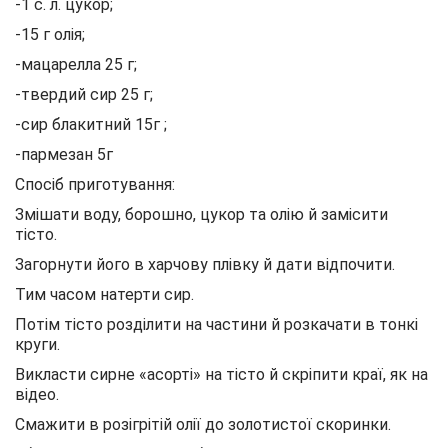
-1 с. л. цукор;
-15 г олія;
-мацарелла 25 г;
-твердий сир 25 г;
-сир блакитний 15г ;
-пармезан 5г
Спосіб приготування:
Змішати воду, борошно, цукор та олію й замісити
тісто.
Загорнути його в харчову плівку й дати відпочити.
Тим часом натерти сир.
Потім тісто розділити на частини й розкачати в тонкі
круги.
Викласти сирне «асорті» на тісто й скріпити краї, як на
відео.
Смажити в розігрітій олії до золотистої скоринки.