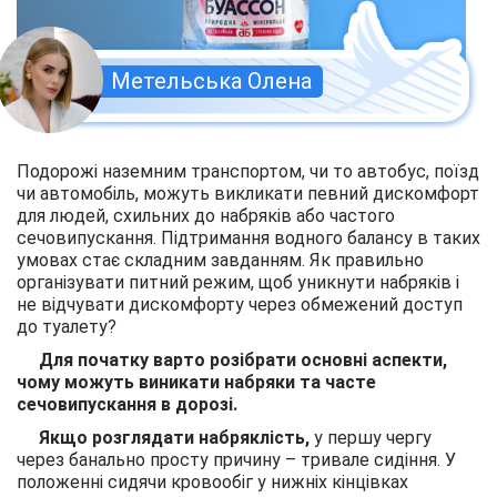
Метельська Олена
Подорожі наземним транспортом, чи то автобус, поїзд
чи автомобіль, можуть викликати певний дискомфорт
для людей, схильних до набряків або частого
сечовипускання. Підтримання водного балансу в таких
умовах стає складним завданням. Як правильно
організувати питний режим, щоб уникнути набряків і
не відчувати дискомфорту через обмежений доступ
до туалету?
Для початку варто розібрати основні аспекти,
чому можуть
виник
ати
набряки та часте
сечовипускання в дорозі
.
Якщо розглядати набряклість,
у першу чергу
через банально просту причину – тривале сидіння. У
положенні сидячи кровообіг у нижніх кінцівках