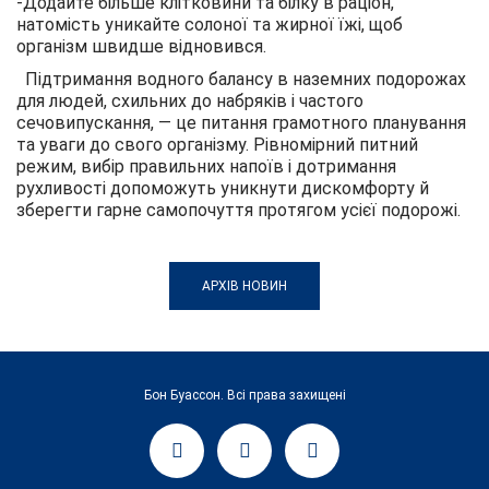
-Додайте більше клітковини та білку в раціон,
натомість уникайте солоної та жирної їжі, щоб
організм швидше відновився.
Підтримання водного балансу в наземних подорожах
для людей, схильних до набряків і частого
сечовипускання, — це питання грамотного планування
та уваги до свого організму. Рівномірний питний
режим, вибір правильних напоїв і дотримання
рухливості допоможуть уникнути дискомфорту й
зберегти гарне самопочуття протягом усієї подорожі.
АРХІВ НОВИН
Бон Буассон. Всі права захищені