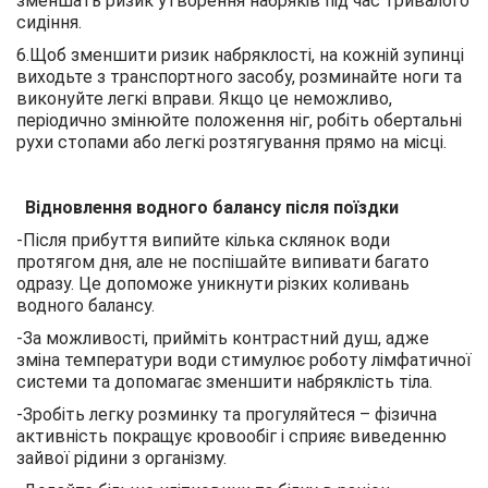
зменшать ризик утворення набряків під час тривалого
сидіння.
6.Щоб зменшити ризик набряклості, на кожній зупинці
виходьте з транспортного засобу, розминайте ноги та
виконуйте легкі вправи. Якщо це неможливо,
періодично змінюйте положення ніг, робіть обертальні
рухи стопами або легкі розтягування прямо на місці.
Відновлення водного балансу після поїздки
-Після прибуття випийте кілька склянок води
протягом дня, але не поспішайте випивати багато
одразу. Це допоможе уникнути різких коливань
водного балансу.
-За можливості, прийміть контрастний душ, адже
зміна температури води стимулює роботу лімфатичної
системи та допомагає зменшити набряклість тіла.
-Зробіть легку розминку та прогуляйтеся – фізична
активність покращує кровообіг і сприяє виведенню
зайвої рідини з організму.