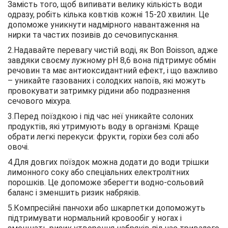
Замість того, щоб випивати велику кількість води
одразу, робіть кілька ковтків кожні 15-20 хвилин. Це
допоможе уникнути надмірного навантаження на
нирки та частих позивів до сечовипускання.
2.Надавайте перевагу чистій воді, як Bon Boisson, адже
завдяки своєму лужному рН 8,6 вона підтримує обмін
речовин та має антиоксидантний ефект, і що важливо
– уникайте газованих і солодких напоїв, які можуть
провокувати затримку рідини або подразнення
сечового міхура.
3.Перед поїздкою і під час неї уникайте солоних
продуктів, які утримують воду в організмі. Краще
обрати легкі перекуси: фрукти, горіхи без солі або
овочі.
4.Для довгих поїздок можна додати до води трішки
лимонного соку або спеціальних електролітних
порошків. Це допоможе зберегти водно-сольовий
баланс і зменшить ризик набряків.
5.Компресійні панчохи або шкарпетки допоможуть
підтримувати нормальний кровообіг у ногах і