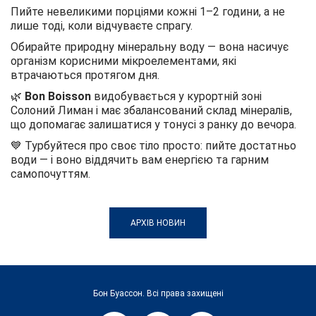
Пийте невеликими порціями кожні 1–2 години, а не
лише тоді, коли відчуваєте спрагу.
Обирайте природну мінеральну воду — вона насичує
організм корисними мікроелементами, які
втрачаються протягом дня.
🌿
Bon Boisson
видобувається у курортній зоні
Солоний Лиман і має збалансований склад мінералів,
що допомагає залишатися у тонусі з ранку до вечора.
💙 Турбуйтеся про своє тіло просто: пийте достатньо
води — і воно віддячить вам енергією та гарним
самопочуттям.
АРХІВ НОВИН
Бон Буассон. Всі права захищені