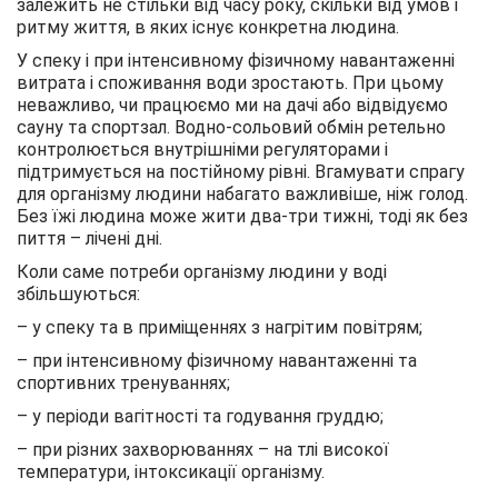
залежить не стільки від часу року, скільки від умов і
ритму життя, в яких існує конкретна людина.
У спеку і при інтенсивному фізичному навантаженні
витрата і споживання води зростають. При цьому
неважливо, чи працюємо ми на дачі або відвідуємо
сауну та спортзал. Водно-сольовий обмін ретельно
контролюється внутрішніми регуляторами і
підтримується на постійному рівні. Вгамувати спрагу
для організму людини набагато важливіше, ніж голод.
Без їжі людина може жити два-три тижні, тоді як без
пиття – лічені дні.
Коли саме потреби організму людини у воді
збільшуються:
– у спеку та в приміщеннях з нагрітим повітрям;
– при інтенсивному фізичному навантаженні та
спортивних тренуваннях;
– у періоди вагітності та годування груддю;
– при різних захворюваннях – на тлі високої
температури, інтоксикації організму.