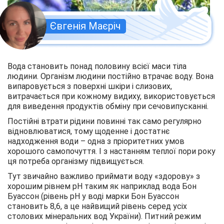
Євгенія Маєріч
Вода становить понад половину всієї маси тіла
людини. Організм людини постійно втрачає воду. Вона
випаровується з поверхні шкіри і слизових,
витрачається при кожному видиху, використовується
для виведення продуктів обміну при сечовипусканні.
Постійні втрати рідини повинні так само регулярно
відновлюватися, тому щоденне і достатнє
надходження води – одна з пріоритетних умов
хорошого самопочуття. І з настанням теплої пори року
ця потреба організму підвищується.
Тут звичайно важливо приймати воду «здорову» з
хорошим рівнем pH таким як наприклад вода Бон
Буассон (рівень pH у воді марки Бон Буассон
становить 8,6, а це найвищий рівень серед усіх
столових мінеральних вод України). Питний режим