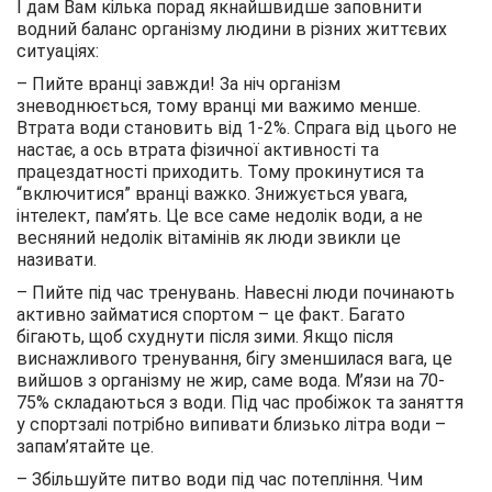
І дам Вам кілька порад якнайшвидше заповнити
водний баланс організму людини в різних життєвих
ситуаціях:
– Пийте вранці завжди! За ніч організм
зневоднюється, тому вранці ми важимо менше.
Втрата води становить від 1-2%. Спрага від цього не
настає, а ось втрата фізичної активності та
працездатності приходить. Тому прокинутися та
“включитися” вранці важко. Знижується увага,
інтелект, пам’ять. Це все саме недолік води, а не
весняний недолік вітамінів як люди звикли це
називати.
– Пийте під час тренувань. Навесні люди починають
активно займатися спортом – це факт. Багато
бігають, щоб схуднути після зими. Якщо після
виснажливого тренування, бігу зменшилася вага, це
вийшов з організму не жир, саме вода. М’язи на 70-
75% складаються з води. Під час пробіжок та заняття
у спортзалі потрібно випивати близько літра води –
запам’ятайте це.
– Збільшуйте питво води під час потепління. Чим