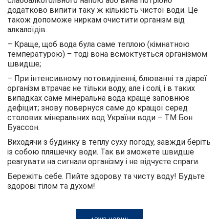
слабоалкогольного напою або вина потрібно
додатково випити таку ж кількість чистої води. Це
також допоможе ниркам очистити організм від
алкалоїдів.
– Краще, щоб вода була саме теплою (кімнатною
температурою) – тоді вона всмоктується організмом
швидше;
– При інтенсивному потовиділенні, блюванні та діареї
організм втрачає не тільки воду, але і солі, і в таких
випадках саме мінеральна вода краще заповнює
дефіцит; знову повернуся саме до кращої серед
столових мінеральних вод України води – ТМ Бон
Буассон.
Виходячи з будинку в теплу суху погоду, завжди беріть
із собою пляшечку води. Так ви зможете швидше
реагувати на сигнали організму і не відчуєте спраги.
Бережіть себе. Пийте здорову та чисту воду! Будьте
здорові тілом та духом!