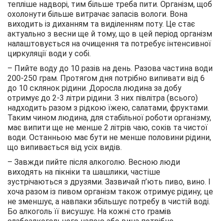
тепліше надворі, тим більше треба пити. Організм, щоб
охолонути більше витрачає запасів вологи. Вона
виходить із диханням та виділенням поту. Це стає
актуально з весни ще й тому, що в цей період організм
налаштовується на очищення та потребує інтенсивної
циркуляції води у собі.
– Пийте воду до 10 разів на день. Разова частина води
200-250 грам. Протягом дня потрібно випивати від 6
до 10 склянок рідини. Доросла людина за добу
отримує до 2-3 літри рідини. З них півлітра (всього)
надходить разом з рідкою їжею, салатами, фруктами.
Таким чином людина, для стабільної роботи організму,
має випити ще не менше 2 літрів чаю, соків та чистої
води. Останньою має бути не менше половини рідини,
що випивається від усіх видів.
– Завжди пийте після алкоголю. Весною люди
виходять на пікніки та шашлики, частіше
зустрічаються з друзями. Зазвичай п’ють пиво, вино. І
хоча разом із пивом організм також отримує рідину, це
не зменшує, а навпаки збільшує потребу в чистій воді.
Бо алкоголь її висушує. На кожні сто грамів