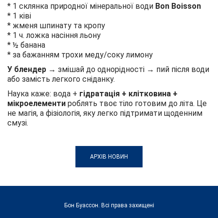
* 1 склянка природної мінеральної води
Bon Boisson
* 1 ківі
* жменя шпинату та кропу
* 1 ч. ложка насіння льону
* ½ банана
* за бажанням трохи меду/соку лимону
У блендер
→ змішай до однорідності → пий після води
або замість легкого сніданку.
Наука каже: вода +
гідратація + клітковина +
мікроелементи
роблять твоє тіло готовим до літа. Це
не магія, а фізіологія, яку легко підтримати щоденним
смузі.
АРХІВ НОВИН
Бон Буассон. Всі права захищені