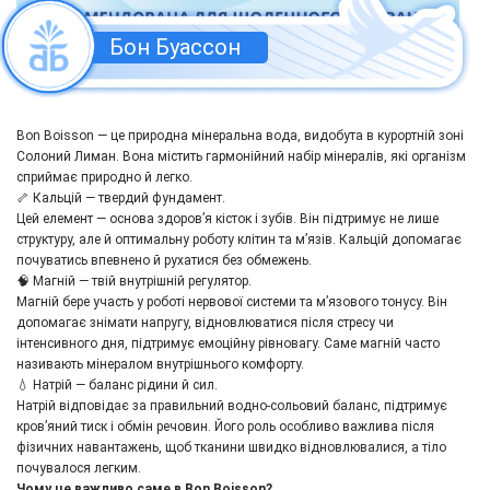
Бон Буассон
Bon Boisson — це природна мінеральна вода, видобута в курортній зоні
Солоний Лиман. Вона містить гармонійний набір мінералів, які організм
сприймає природно й легко.
🦴 Кальцій — твердий фундамент.
Цей елемент — основа здоров’я кісток і зубів. Він підтримує не лише
структуру, але й оптимальну роботу клітин та м’язів. Кальцій допомагає
почуватись впевнено й рухатися без обмежень.
🧠 Магній — твій внутрішній регулятор.
Магній бере участь у роботі нервової системи та м’язового тонусу. Він
допомагає знімати напругу, відновлюватися після стресу чи
інтенсивного дня, підтримує емоційну рівновагу. Саме магній часто
називають мінералом внутрішнього комфорту.
💧 Натрій — баланс рідини й сил.
Натрій відповідає за правильний водно-сольовий баланс, підтримує
кров’яний тиск і обмін речовин. Його роль особливо важлива після
фізичних навантажень, щоб тканини швидко відновлювалися, а тіло
почувалося легким.
Чому це важливо саме в Bon Boisson?