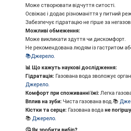
Може створювати відчуття ситості.
Освіжає і додає різноманіття у питний ре
Забезпечує гідратацію не гірше за негазов
Можливі обмеження:
Може викликати здуття чи дискомфорт.
Не рекомендована людям із гастритом аб
📚Джерело.
📊 Що кажуть наукові дослідження:
Гідратація:
Газована вода зволожує орга
Джерело.
Комфорт при споживанні їжі:
Легка газов
Вплив на зуби:
Чиста газована вод.📚
Джер
Кістки та серце:
Газована вода
не погіршу
📚
Джерело.
🤔 Як зробити вибір?