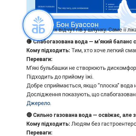
Бон Буассон
неприємних відчуттів у шлунку. Саме її л
🟡 Слабогазована вода — м’який баланс 
Кому підходить:
Тим, хто хоче легкий сма
Переваги:
М’які бульбашки не створюють дискомфор
Підходить до прийому їжі.
Добре сприймається, якщо “плоска” вода н
Дослідження показують, що слабогазована
Джерело.
🔵 Сильно газована вода — освіжає, але 
Кому підходить:
Людям без гастроентерол
Переваги: