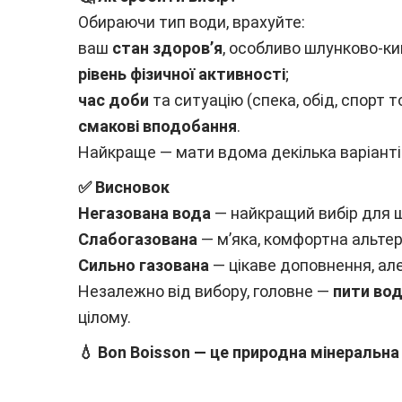
Обираючи тип води, врахуйте:
ваш
стан здоров’я
, особливо шлунково-ки
рівень фізичної активності
;
час доби
та ситуацію (спека, обід, спорт т
смакові вподобання
.
Найкраще — мати вдома декілька варіантів
✅ Висновок
Негазована вода
— найкращий вибір для 
Слабогазована
— м’яка, комфортна альтер
Сильно газована
— цікаве доповнення, ал
Незалежно від вибору, головне —
пити вод
цілому.
💧
Bon Boisson
— це природна мінеральна