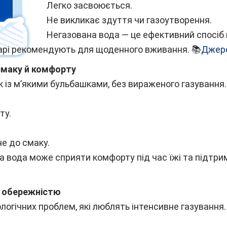
Легко засвоюється.
Не викликає здуття чи газоутворення.
Негазована вода — це ефективний спосіб 
ікарі рекомендують для щоденного вживання. 📚
Джер
смаку й комфорту
к із м’якими бульбашками, без вираженого газування.
ту.
е до смаку.
 вода може сприяти комфорту під час їжі та підтрим
з обережністю
огічних проблем, які люблять інтенсивне газування.