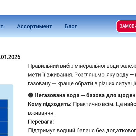
ті
Ассортимент
Блог
ЗАМОВ
.01.2026
Правильний вибір мінеральної води залеж
мети її вживання. Розгляньмо, яку воду —
газовану — краще обрати в різних ситуація
🟢 Негазована вода — базова для щоденн
Кому підходить:
Практично всім. Це найо
вживання.
Переваги:
Підтримує водний баланс без додатковог