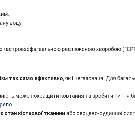
жим.
ану воду.
о гастроезофагеальною рефлюксною хворобою (ГЕРХ
нізм
так само ефективно
, як і негазована. Для бага
аність може покращити ковтання та зробити пиття б
ело.
є стан кісткової тканини
або серцево-судинної сист