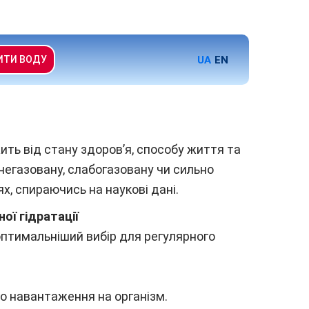
UA
EN
ИТИ ВОДУ
ить від стану здоров’я, способу життя та
 негазовану, слабогазовану чи сильно
х, спираючись на наукові дані.
ої гідратації
птимальніший вибір для регулярного
о навантаження на організм.