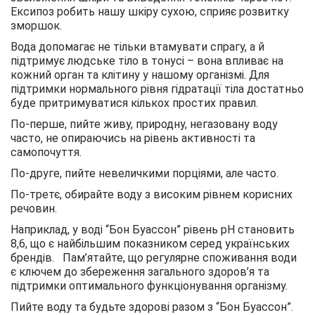
Ексипоз робить нашу шкіру сухою, сприяє розвитку
зморшок.
Вода допомагає не тільки втамувати спрагу, а й
підтримує людське тіло в тонусі – вона впливає на
кожний орган та клітину у нашому організмі. Для
підтримки нормального рівня гідратації тіла достатньо
буде притримуватися кількох простих правил.
По-перше, пийте живу, природну, негазовану воду
часто, не опираючись на рівень активності та
самопочуття.
По-друге, пийте невеличкими порціями, але часто.
По-третє, обирайте воду з високим рівнем корисних
речовин.
Наприклад, у воді “Бон Буассон” рівень рН становить
8,6, що є найбільшим показником серед українських
брендів. Пам’ятайте, що регулярне споживання води
є ключем до збереження загального здоров’я та
підтримки оптимального функціонування організму.
Пийте воду та будьте здорові разом з “Бон Буассон”.