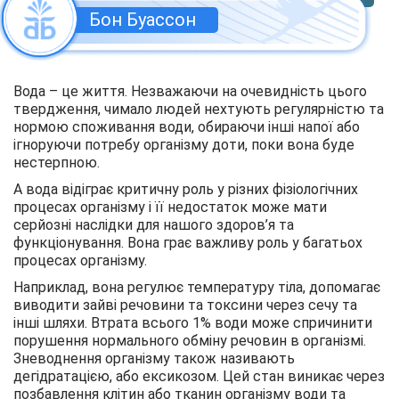
Бон Буассон
Вода – це життя. Незважаючи на очевидність цього
твердження, чимало людей нехтують регулярністю та
нормою споживання води, обираючи інші напої або
ігноруючи потребу організму доти, поки вона буде
нестерпною.
А вода відіграє критичну роль у різних фізіологічних
процесах організму і її недостаток може мати
серйозні наслідки для нашого здоров’я та
функціонування. Вона грає важливу роль у багатьох
процесах організму.
Наприклад, вона регулює температуру тіла, допомагає
виводити зайві речовини та токсини через сечу та
інші шляхи. Втрата всього 1% води може спричинити
порушення нормального обміну речовин в організмі.
Зневоднення організму також називають
дегідратацією, або ексикозом. Цей стан виникає через
позбавлення клітин або тканин організму води та