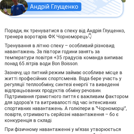
Андрій Глущенко
Поради, як тренуватися в спеку від Андрія Глущенко,
тренера воротарів ФК Чорноморець👇
Тренування в літню спеку – особливий різновид
навантажень. За півтори години занять за
температури повітря +35 градусів команда випиває
понад 65 літрів води Bon Boisson.
Зазначу, що питний режим займає особливе місце в
житті професійних спортсменів. Вода бере участь у
регуляції теплообміну, синтезі енергії та виведенні
відпрацьованих продуктів обміну речовин.
Підтримання грамотного пиття є важливим фактором
для здоров’я та витривалості під час інтенсивних
спортивних навантажень. А голкіпери в “Чорноморці”,
повірте, отримають серйозні навантаження – бо є
конкуренція в складі.
При фізичному навантаженні у м’язах утворюється