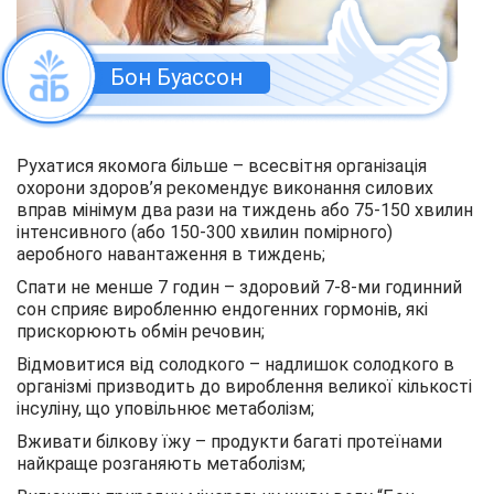
Бон Буассон
Рухатися якомога більше – всесвітня організація
охорони здоров’я рекомендує виконання силових
вправ мінімум два рази на тиждень або 75-150 хвилин
інтенсивного (або 150-300 хвилин помірного)
аеробного навантаження в тиждень;
Спати не менше 7 годин – здоровий 7-8-ми годинний
сон сприяє виробленню ендогенних гормонів, які
прискорюють обмін речовин;
Відмовитися від солодкого – надлишок солодкого в
організмі призводить до вироблення великої кількості
інсуліну, що уповільнює метаболізм;
Вживати білкову їжу – продукти багаті протеїнами
найкраще розганяють метаболізм;