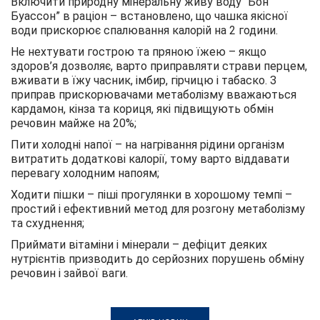
Включити природну мінеральну живу воду “Бон
Буассон” в раціон – встановлено, що чашка якісної
води прискорює спалювання калорій на 2 години.
Не нехтувати гострою та пряною їжею – якщо
здоров’я дозволяє, варто приправляти страви перцем,
вживати в їжу часник, імбир, гірчицю і табаско. З
приправ прискорювачами метаболізму вважаються
кардамон, кінза та кориця, які підвищують обмін
речовин майже на 20%;
Пити холодні напої – на нагрівання рідини організм
витратить додаткові калорії, тому варто віддавати
перевагу холодним напоям;
Ходити пішки – піші прогулянки в хорошому темпі –
простий і ефективний метод для розгону метаболізму
та схуднення;
Приймати вітаміни і мінерали – дефіцит деяких
нутрієнтів призводить до серйозних порушень обміну
речовин і зайвої ваги.