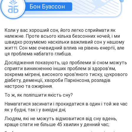
Бон Буассон
Коли у вас хороший сон, його легко сприймати як
належне. Проте всього кілька безсонних ночей, і ми
швидко розуміємо наскільки важливий сон у нашому
житті. Сон має очевидний вплив на рівень енергії, але
ця проблема набагато глибша.
Дослідження показують, що проблеми зі сном можуть
сприяти виникненню інших проблем зі здоров’ям,
зокрема мігрені, високого кров’яного тиску, цукрового
діабету, деменції, хвороби Паркінсона, розладів
настрою та ожиріння.
То ж, як поліпшити якість сну?
Намагатися засинати і прокидатися в один і той же час
як у будні, так і у вихідні дні;
Людям, які не можуть відмовитися від сну вдень,
краще спати не більше 45 хвилин у денний час;