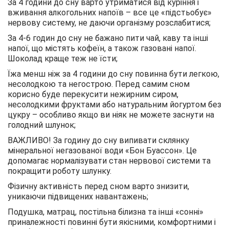
За 4 години до сну варто утриматися від куріння і
вживання алкогольних напоїв – все це «підстьобує»
нервову систему, не даючи організму розслабитися;
За 4-6 годин до сну не бажано пити чай, каву та інші
напої, що містять кофеїн, а також газовані напої.
Шоколад краще теж не їсти;
Їжа менш ніж за 4 години до сну повинна бути легкою,
несолодкою та негострою. Перед самим сном
корисно буде перекусити нежирним сиром,
несолодкими фруктами або натуральним йогуртом без
цукру – особливо якщо ви ніяк не можете заснути на
голодний шлунок;
ВАЖЛИВО! За годину до сну випивати склянку
мінеральної негазованої води «Бон Буассон». Це
допомагає нормалізувати стан нервової системи та
покращити роботу шлунку.
Фізичну активність перед сном варто знизити,
уникаючи підвищених навантажень;
Подушка, матрац, постільна білизна та інші «сонні»
приналежності повинні бути якісними, комфортними і