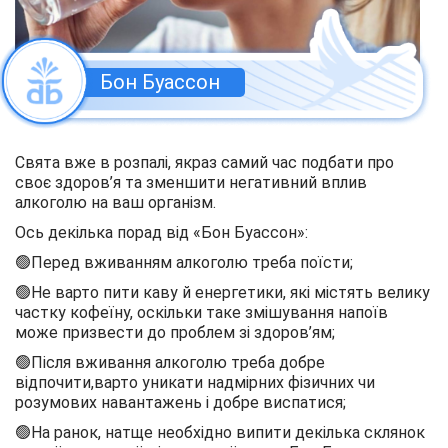
Бон Буассон
Свята вже в розпалі, якраз самий час подбати про
своє здоров’я та зменшити негативний вплив
алкоголю на ваш організм.
Ось декілька порад від «Бон Буассон»:
🟢Перед вживанням алкоголю треба поїсти;
🟢Не варто пити каву й енергетики, які містять велику
частку кофеїну, оскільки таке змішування напоїв
може призвести до проблем зі здоров’ям;
🟢Після вживання алкоголю треба добре
відпочити,варто уникати надмірних фізичних чи
розумових навантажень і добре виспатися;
🟢На ранок, натще необхідно випити декілька склянок