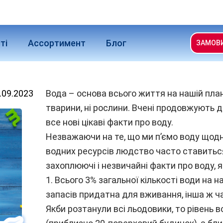
ті
Ассортимент
Блог
ЗАМОВ
.09.2023
Вода – основа всього життя на нашій плане
тварини, ні рослини. Вчені продовжують 
все нові цікаві факти про воду.
Незважаючи на те, що ми п’ємо воду щодня
водних ресурсів людство часто ставиться 
захоплюючі і незвичайні факти про воду, я
1. Всього 3% загальної кількості води на на
запасів придатна для вживання, інша ж ч
Якби розтанули всі льодовики, то рівень в