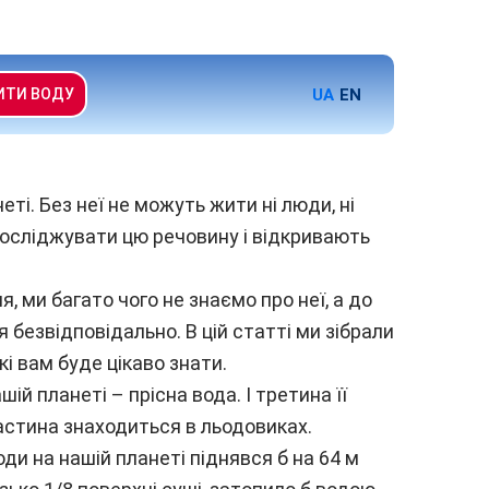
UA
EN
ИТИ ВОДУ
ті. Без неї не можуть жити ні люди, ні
досліджувати цю речовину і відкривають
, ми багато чого не знаємо про неї, а до
безвідповідально. В цій статті ми зібрали
кі вам буде цікаво знати.
шій планеті – прісна вода. І третина її
астина знаходиться в льодовиках.
оди на нашій планеті піднявся б на 64 м