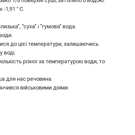
зько 1/8 поверхні суші, затопило б водою.
-1,91 ° C.
изька”, “суха” і “гумова” вода.
води.
тися до цієї температури, залишаючись
 воді.
кількість різної за температурою води, то
ша для нас речовина.
акінчився військовими діями.