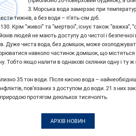
(приблизно 20-поверховий будинок), а бли
3. Морська вода замерзає при температурі 
сти тижнів, а без води – п’ять-сім діб.
30. Крім “живої” та “мертвої”, існує також “важка”, “сл
ьйонів людей не мають доступу до чистої і безпечної 
ів. Дуже чиста вода, без домішок, може охолоджува
ворюватися навколо частинок домішок, що містяться у
. Тобто якщо налити в однакові склянки одну і ту ж 
лизно 35 тон води. Після кисню вода – найнеобхідні
конфліктів, пов’язаних з доступом до води. 21 з них з
 природою протягом декількох тисячоліть.
АРХІВ НОВИН