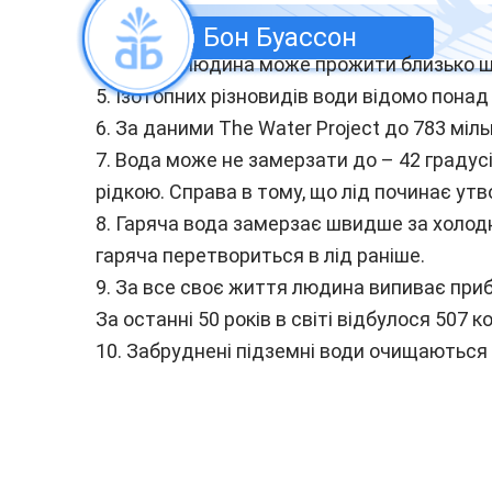
Бон Буассон
4. Без їжі людина може прожити близько ше
5. Ізотопних різновидів води відомо понад 1
6. За даними The Water Project до 783 міл
7. Вода може не замерзати до – 42 градус
рідкою. Справа в тому, що лід починає ут
8. Гаряча вода замерзає швидше за холодну
гаряча перетвориться в лід раніше.
9. За все своє життя людина випиває приб
За останні 50 років в світі відбулося 507 
10. Забруднені підземні води очищаються